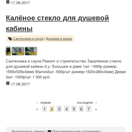
17.08.2017
Калёное стекло для душевой
кабины
Сантехника и сауна
/
Душевая и ванна
Сантехника и сауна Ремонт и строительство Закалённое стекло
для душевой кабины б.у: Большое в раме 1шт -1000р размер:
1555х535х4(мм) Малое2шт -500р/шт размер:1520х280х4(мм) Двери
2шт -1500р/шт 1 000 руб.
17.08.2017
←
→
первая
последняя
«
1
2
3
4
5
6
7
»
Безопасность данных
|
Пользовательское соглашение
|