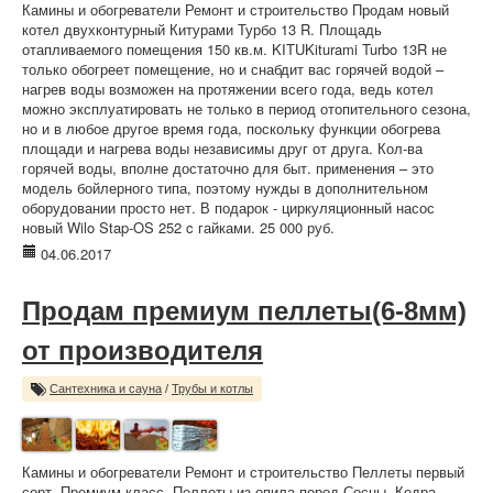
Камины и обогреватели Ремонт и строительство Продам новый
котел двухконтурный Китурами Турбо 13 R. Площадь
отапливаемого помещения 150 кв.м. KITUKiturami Turbo 13R не
только обогреет помещение, но и снабдит вас горячей водой –
нагрев воды возможен на протяжении всего года, ведь котел
можно эксплуатировать не только в период отопительного сезона,
но и в любое другое время года, поскольку функции обогрева
площади и нагрева воды независимы друг от друга. Кол-ва
горячей воды, вполне достаточно для быт. применения – это
модель бойлерного типа, поэтому нужды в дополнительном
оборудовании просто нет. В подарок - циркуляционный насос
новый Wilo Stap-OS 252 c гайками. 25 000 руб.
04.06.2017
Продам премиум пеллеты(6-8мм)
от производителя
Сантехника и сауна
/
Трубы и котлы
Камины и обогреватели Ремонт и строительство Пеллеты первый
сорт. Премиум класс. Пеллеты из опила пород Сосны ,Кедра ,