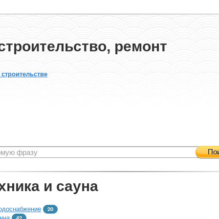
строительство, ремонт
 строительстве
По
хника и сауна
одоснабжение
20
нна
42