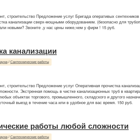
нт, строительство Предложение услуг Бригада оперативых сентехников 
стка канализации сверх-мощными оборудованием. (безопасно для трубоп
тали новыми? Звоните ,у нас цены ниже,чем у фирм ! 15 руб.
ка канализации
сауна
/
Сантехнические работы
нт, строительство Предложение услуг Оперативная прочистка канализац
ложности. Экстренная помощь в чистке канализационных труб в квартира
любых объектах торгового, промышленного, складского и другого назна
уточный выезд в течение часа или в удобное для вас время. 150 руб.
ические работы любой сложности
сауна
/
Сантехнические работы