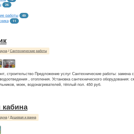
ы
26
ие работы
49
хника
11
ик
сауна
/
Сантехнические работы
нт, строительство Предложение услуг Сантехнические работы: замена 
водоотведения , отопления. Установка сантехнического оборудования: с
льников, моек, водонагревателей, тёплый пол. 450 руб.
 кабина
сауна
/
Душевая и ванна