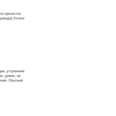
по прочистке
ровода) Хотите
ии, устранение
х, домах, на
чения. Опытный