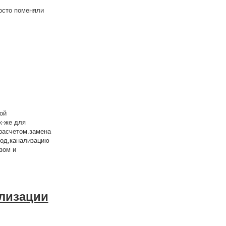
росто поменяли
ой
к-же для
расчетом.замена
вод,канализацию
зом и
лизации