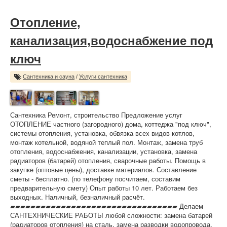
Отопление,
канализация,водоснабжение под
ключ
Сантехника и сауна
/
Услуги сантехника
Сантехника Ремонт, строительство Предложение услуг
ОТОПЛЕНИЕ частного (загородного) дома, коттеджа "под ключ",
системы отопления, установка, обвязка всех видов котлов,
монтаж котельной, водяной теплый пол. Монтаж, замена труб
отопления, водоснабжения, канализации, установка, замена
радиаторов (батарей) отопления, сварочные работы. Помощь в
закупке (оптовые цены), доставке материалов. Составление
сметы - бесплатно. (по телефону посчитаем, составим
предварительную смету) Опыт работы 10 лет. Работаем без
выходных. Наличный, безналичный расчёт.
▰▰▰▰▰▰▰▰▰▰▰▰▰▰▰▰▰▰▰▰▰▰▰▰▰▰▰▰▰▰▰▰▰ Делаем
САНТЕХНИЧЕСКИЕ РАБОТЫ любой сложности: замена батарей
(радиаторов отопления) на сталь, замена разводки водопровода,