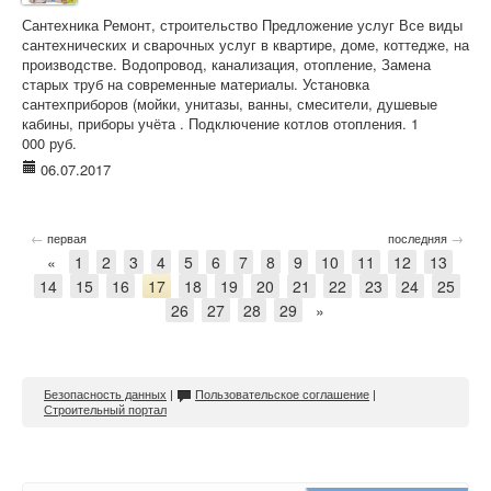
Сантехника Ремонт, строительство Предложение услуг Все виды
сантехнических и сварочных услуг в квартире, доме, коттедже, на
производстве. Водопровод, канализация, отопление, Замена
старых труб на современные материалы. Установка
сантехприборов (мойки, унитазы, ванны, смесители, душевые
кабины, приборы учёта . Подключение котлов отопления. 1
000 руб.
06.07.2017
←
→
первая
последняя
«
1
2
3
4
5
6
7
8
9
10
11
12
13
14
15
16
17
18
19
20
21
22
23
24
25
26
27
28
29
»
Безопасность данных
|
Пользовательское соглашение
|
Строительный портал