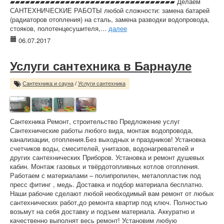
▰▰▰▰▰▰▰▰▰▰▰▰▰▰▰▰▰▰▰▰▰▰▰▰▰▰▰▰▰▰▰▰▰ Делаем
САНТЕХНИЧЕСКИЕ РАБОТЫ любой сложности: замена батарей
(радиаторов отопления) на сталь, замена разводки водопровода,
стояков, полотенцесушителя,...
далее
06.07.2017
Услуги сантехника в Барнауле
Сантехника и сауна
/
Услуги сантехника
Сантехника Ремонт, строительство Предложение услуг
Сантехнические работы любого вида, монтаж водопровода,
канализации, отопления.Без выходных и праздников! Установка
счетчиков воды, смесителей, унитазов, водонагревателей и
других сантехнических Приборов. Установка и ремонт душевых
кабин. Монтаж газовых и твёрдотопливных котлов отопления.
Работаем с материалами – полипропилен, металопластик под
пресс фитинг , медь. Доставка и подбор материала бесплатно.
Наши рабочие сделают любой необходимый вам ремонт от любых
сантехнических работ,до ремонта квартир под ключ. Полностью
возьмут на себя доставку и подъем материала. Аккуратно и
качественно выполнят весь ремонт! Установим любую