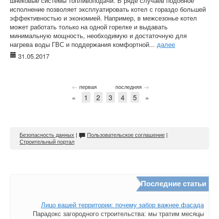
шнековые системы топливоподачи. В ряде случаев подобное
исполнение позволяет эксплуатировать котел с гораздо большей
эффективностью и экономией. Например, в межсезонье котел
может работать только на одной горелке и выдавать
минимальную мощность, необходимую и достаточную для
нагрева воды ГВС и поддержания комфортной...
далее
31.05.2017
←
→
первая
последняя
«
1
2
3
4
5
»
Безопасность данных
|
Пользовательское соглашение
|
Строительный портал
Последние статьи
Лицо вашей территории: почему забор важнее фасада
Парадокс загородного строительства: мы тратим месяцы