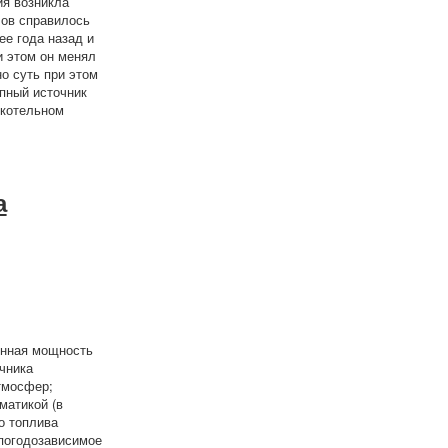
ия возникла
лов справилось
ее года назад и
и этом он менял
о суть при этом
упный источник
 котельном
a
енная мощность
чника
тмосфер;
матикой (в
о топлива
 погодозависимое