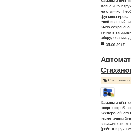
Камины и обогре
давно и констру
на отлично. Нео
функционировал 
свой внешний ви
была сохранена.
тепла в загород
оборудовании. Д
05.06.2017
Автомат
Стахано
Сантехника и 
Камины и обогр
энергопотреблен
бесперебойного 
герметичный бун
зависимости от 
(работа в ручно