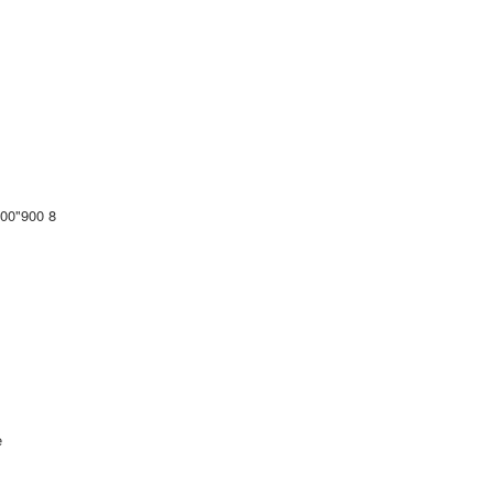
00"900 8
е