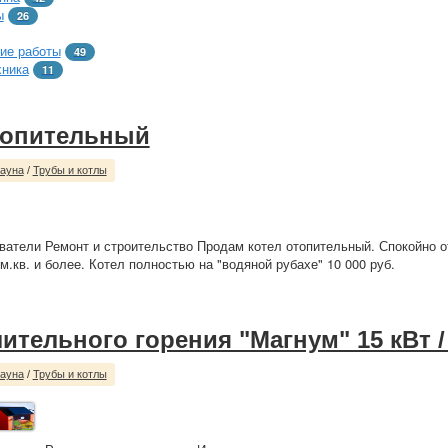
ы
26
ие работы
49
хника
11
топительный
сауна
/
Трубы и котлы
ватели Ремонт и строительство Продам котел отопительный. Спокойно 
м.кв. и более. Котел полностью на "водяной рубахе" 10 000 руб.
ительного горения "Магнум" 15 кВт /
сауна
/
Трубы и котлы