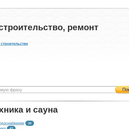
строительство, ремонт
 строительстве
По
хника и сауна
одоснабжение
20
нна
42