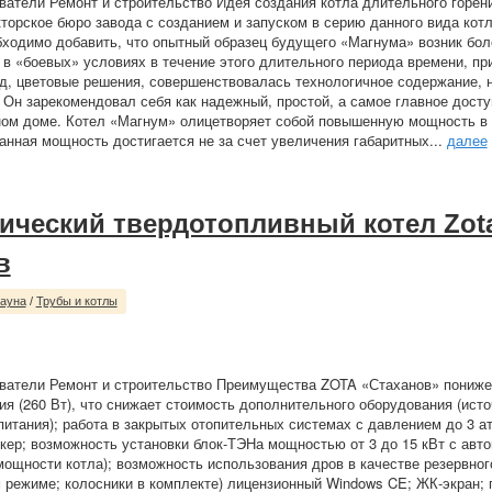
ватели Ремонт и строительство Идея создания котла длительного горен
кторское бюро завода с созданием и запуском в серию данного вида кот
бходимо добавить, что опытный образец будущего «Магнума» возник бол
в «боевых» условиях в течение этого длительного периода времени, пр
д, цветовые решения, совершенствовалась технологичное содержание, н
 Он зарекомендовал себя как надежный, простой, а самое главное дост
ном доме. Котел «Магнум» олицетворяет собой повышенную мощность в
анная мощность достигается не за счет увеличения габаритных...
далее
ический твердотопливный котел Zot
в
сауна
/
Трубы и котлы
еватели Ремонт и строительство Преимущества ZOTA «Стаханов» пониж
ия (260 Вт), что снижает стоимость дополнительного оборудования (исто
питания); работа в закрытых отопительных системах с давлением до 3 а
кер; возможность установки блок-ТЭНа мощностью от 3 до 15 кВт с авто
мощности котла); возможность использования дров в качестве резервног
м режиме; колосники в комплекте) лицензионный Windows CE; ЖК-экран;