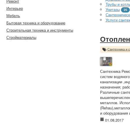
Ремонт
Трубы и котл
Интерьер
Унитазы
25
Сантехническ
Мебель
Услуги санте
Бытовая техника и оборудование
Строительная техника и инструменты
Стройматериалы
Отоплен
Сантехника и 
Сантехника Ремо
систем водяного
канализации ,ин
назначения; раб
Различные санте
вышеперечисленн
металлов. Испол
(Rehau),металло
и оборудования 
01.08.2017