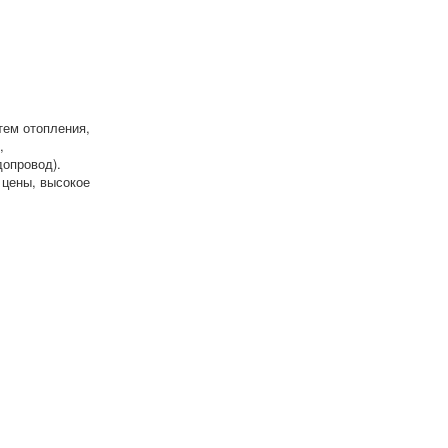
тем отопления,
,
допровод).
 цены, высокое