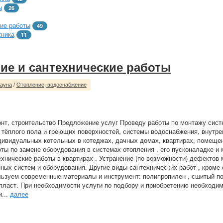
ы
26
ие работы
49
хника
11
ие и сантехнические работы
сауна
/
Отопление, водоснабжение
нт, строительство Предложение услуг Проведу работы по монтажу сист
 тёплого пола и греющих поверхностей, системы водоснабжения, внутре
дивидуальных котельных в котеджах, дачных домах, квартирах, помеще
оты по замене оборудования в системах отопления , его пусконаладке и
хнические работы в квартирах . Устранение (по возможности) дефектов
ых систем и оборудования. Другие виды сантехнических работ , кроме 
ьзуем современные материалы и инструмент: полипропилен , сшитый п
пласт. При необходимости услуги по подбору и приобретению необходи
и...
далее