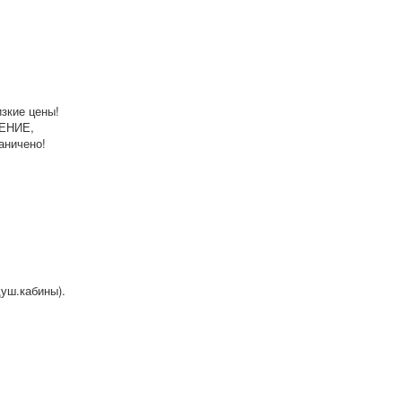
зкие цены!
ДЕНИЕ,
аничено!
душ.кабины).