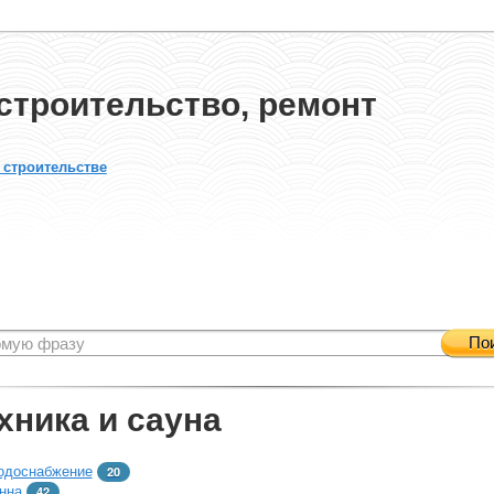
строительство, ремонт
 строительстве
По
хника и сауна
одоснабжение
20
нна
42