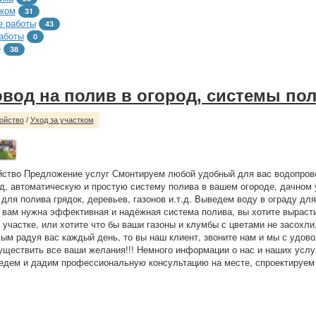
тком
31
 работы
43
аботы
0
е
38
вод на полив в огород, системы по
ойство
/
Уход за участком
йство Предложение услуг Смонтируем любой удобный для вас водопрово
од, автоматическую и простую систему полива в вашем огороде, дачном 
, для полива грядок, деревьев, газонов и.т.д. Выведем воду в ограду д
 вам нужна эффективная и надёжная система полива, вы хотите выраст
 участке, или хотите что бы ваши газоны и клумбы с цветами не засохли,
мым радуя вас каждый день, то вы наш клиент, звоните нам и мы с удов
ществить все ваши желания!!! Немного информации о нас и наших услу
едем и дадим профессиональную консультацию на месте, спроектируем 