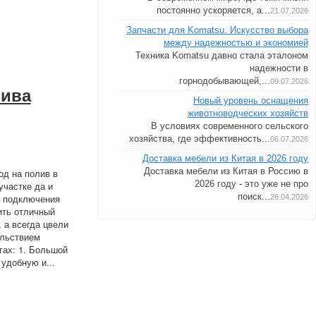
постоянно ускоряется, а...
21.07.2026
Запчасти для Komatsu. Искусство выбора
между надежностью и экономией
Техника Komatsu давно стала эталоном
надежности в
горнодобывающей,...
09.07.2026
лива
Новый уровень оснащения
животноводческих хозяйств
В условиях современного сельского
хозяйства, где эффективность...
06.07.2026
Доставка мебели из Китая в 2026 году
Доставка мебели из Китая в Россию в
д на полив в
2026 году - это уже не про
участке да и
поиск...
ля подключения
26.04.2026
ить отличный
 а всегда цвели
ольствием
гах: 1. Большой
удобную и...