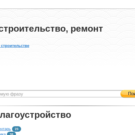
строительство, ремонт
 строительстве
По
благоустройство
ентарь
23
ика
28