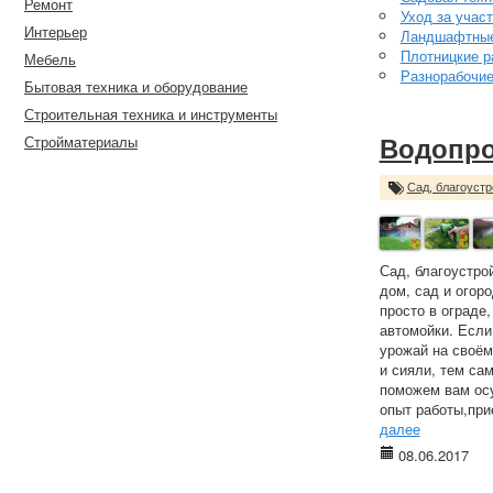
Ремонт
Уход за учас
Интерьер
Ландшафтные
Плотницкие р
Мебель
Разнорабочи
Бытовая техника и оборудование
Строительная техника и инструменты
Стройматериалы
Водопро
Сад, благоустр
Сад, благоустро
дом, сад и огор
просто в ограде
автомойки. Если
урожай на своём
и сияли, тем са
поможем вам осу
опыт работы,при
далее
08.06.2017