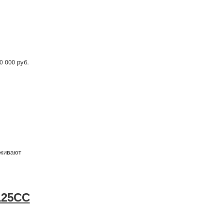
0 000 руб.
рживают
125CC