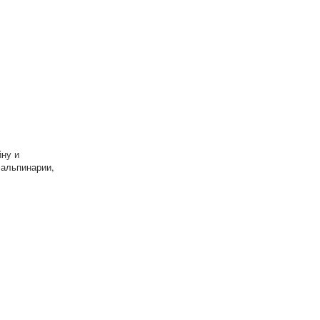
ну и
 альпинарии,
с