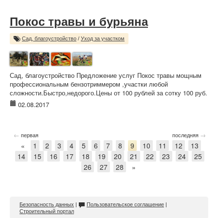
Покос травы и бурьяна
Сад, благоустройство
/
Уход за участком
Сад, благоустройство Предложение услуг Покос травы мощным
профессиональным бензотриммером ,участки любой
сложности.Быстро,недорого.Цены от 100 рублей за сотку 100 руб.
02.08.2017
←
→
первая
последняя
«
1
2
3
4
5
6
7
8
9
10
11
12
13
14
15
16
17
18
19
20
21
22
23
24
25
26
27
28
»
Безопасность данных
|
Пользовательское соглашение
|
Строительный портал