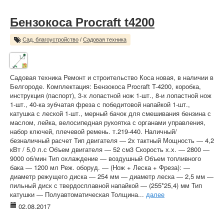
Бензокоса Procraft t4200
Сад, благоустройство
/
Садовая техника
Садовая техника Ремонт и строительство Коса новая, в наличии в
Белгороде. Комплектация: Бензокоса Procraft T-4200, коробка,
инструкция (паспорт), 3-х лопастной нож 1-шт., 8-и лопастной нож
1-шт., 40-ка зубчатая фреза с победитовой напайкой 1-шт.,
катушка с леской 1-шт., мерный бачок для смешивания бензина с
маслом, лейка, велосипедная рукоятка с органами управления,
набор ключей, плечевой ремень. т.219-440. Наличный/
безналичный расчет Тип двигателя ― 2х тактный Мощность ― 4,2
кВт / 5,0 л.с Объем двигателя ― 52 см3 Скорость х.х. ― 2800 ―
9000 об/мин Тип охлаждение ― воздушный Объем топливного
бака ― 1200 мл Реж. оборуд. ― (Нож + Леска + Фреза): ―
диаметр режущего диска ― 254 мм ― диаметр леска ― 2,5 мм ―
пильный диск с твердосплавной напайкой ― (255*25,4) мм Тип
катушки ― Полуавтоматическая Толщина...
далее
02.08.2017