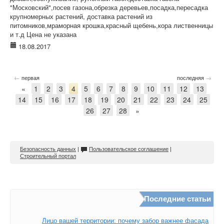
"Московский",посев газона,обрезка деревьев,посадка,пересадка
крупномерных растений, доставка растений из
питомников,мраморная крошка,красный щебень,кора лиственницы
и т.д Цена не указана
18.08.2017
←
→
первая
последняя
«
1
2
3
4
5
6
7
8
9
10
11
12
13
14
15
16
17
18
19
20
21
22
23
24
25
26
27
28
»
Безопасность данных
|
Пользовательское соглашение
|
Строительный портал
Последние статьи
Лицо вашей территории: почему забор важнее фасада