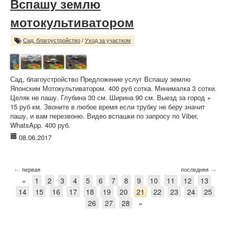
Вспашу землю
мотокультиватором
Сад, благоустройство
/
Уход за участком
Сад, благоустройство Предложение услуг Вспашу землю
Японским Мотокультиватором. 400 руб сотка. Минималка 3 сотки.
Целяк не пашу. Глубина 30 см. Ширина 90 см. Выезд за город +
15 руб км. Звоните в любое время если трубку не беру значит
пашу, и вам перезвоню. Видео вспашки по запросу по Viber,
WhatsApp. 400 руб.
08.06.2017
←
→
первая
последняя
«
1
2
3
4
5
6
7
8
9
10
11
12
13
14
15
16
17
18
19
20
21
22
23
24
25
26
27
28
»