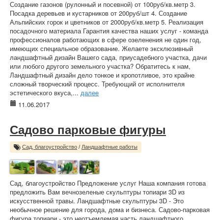
Создание газонов (рулонный и посевной) от 100руб/кв.метр 3.
Посадка деревьев и кустарников от 200руб/шт 4. Создание
Альпийских горок и цветников от 2000руб/кв.метр 5. Реализация
посадочного материала Гарантия качества наших услуг - команда
профессионалов работающих в сфере озеленения не один год,
имеющих специальное образование. Желаете эксклюзивный
ландшафтный дизайн Вашего сада, приусадебного участка, дачи
или любого другого земельного участка? Обратитесь к нам,
Ландшафтный дизайн дело тонкое и кропотливое, это крайне
сложный творческий процесс. Требующий от исполнителя
эстетического вкуса,...
далее
11.06.2017
Садово парковые фигуры
Сад, благоустройство
/
Ландшафтные работы
Сад, благоустройство Предложение услуг Наша компания готова
предложить Вам вечнозеленые скульптуры топиари 3D из
искусственной травы. Ландшафтные скульптуры 3D - Это
необычное решение для города, дома и бизнеса. Садово-парковая
фигура топиари - это неотъемлемая часть ландшафтного