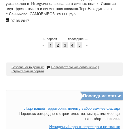
установлен в 14году.использовался в личных целях. Имеется
плуг фрезы.телега и сигментная косилка.Торг.Находиться в
с.Санниково. САМОВЫВОЗ. 25 000 руб.
07.06.2017
←
→
первая
последняя
«
1
2
3
4
5
»
Безопасность данных
|
Пользовательское соглашение
|
Строительный портал
Последние статьи
Лицо вашей территории: почему забор важнее фасада
Парадокс загородного строительства: мы тратим месяцы
на выбор...
21.07.2026
Невидимый фронт переезда и не только