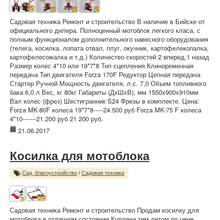
Садовая техника Ремонт и строительство В наличие в Бийске от
официального дилера. Полноценный мотоблок легкого класа, с
полным функционалом дополнительного навесного оборудования
(телега, косилка, лопата отвал, плуг, окучник, картофелекопалка,
картофелесожалка и т.д.) Количество скоростей 2 вперед,1 назад
Размер колес 4*10 или 19*7*8 Тип сцепления Клиноременная
передача Тип двигателя Forza 170F Редуктор Цепная передача
Стартер Ручной Мощность двигателя, л.с. 7,0 Объем топливного
бака 6,0 л Вес, кг 80кг Габариты (ДхШхВ), мм 1550x900x910мм
Вал колес (фрез) Шестигранник S24 Фрезы в комплекте. Цена:
Forza MK-80F колеса 19*7*8-----24.500 руб Forza MK-75 F колеса
4*10-------21.200 руб 21 200 руб.
21.06.2017
Косилка для мотоблока
Сад, благоустройство
/
Садовая техника
Садовая техника Ремонт и строительство Продам косилку для
мотоблока,в отличном состоянии.Куплена тем летом по цене