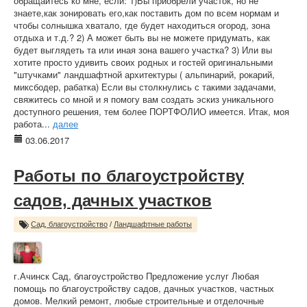
обращайтесь ко мне, если: 1)Вы приобрели участок, но не
знаете,как зонировать его,как поставить дом по всем нормам и
чтобы солнышка хватало, где будет находиться огород, зона
отдыха и т.д.? 2) А может быть вы не можете придумать, как
будет выглядеть та или иная зона вашего участка? 3) Или вы
хотите просто удивить своих родных и гостей оригинальными
"штучками" ландшафтной архитектуры ( альпинарий, рокарий,
миксбодер, рабатка) Если вы столкнулись с такими задачами,
свяжитесь со мной и я помогу вам создать эскиз уникального
доступного решения, тем более ПОРТФОЛИО имеется. Итак, моя
работа...
далее
03.06.2017
Работы по благоустройству
садов, дачных участков
Сад, благоустройство
/
Ландшафтные работы
г.Ачинск Сад, благоустройство Предложение услуг Любая
помощь по благоустройству садов, дачных участков, частных
домов. Мелкий ремонт, любые строительные и отделочные