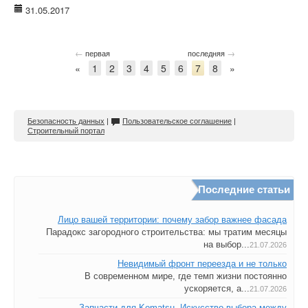
31.05.2017
←
→
первая
последняя
«
1
2
3
4
5
6
7
8
»
Безопасность данных
|
Пользовательское соглашение
|
Строительный портал
Последние статьи
Лицо вашей территории: почему забор важнее фасада
Парадокс загородного строительства: мы тратим месяцы
на выбор...
21.07.2026
Невидимый фронт переезда и не только
В современном мире, где темп жизни постоянно
ускоряется, а...
21.07.2026
Запчасти для Komatsu. Искусство выбора между