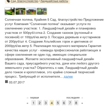
Сад, благоустройство
/
Ландшафтные работы
Солнечная поляна, Крайняя 5 Сад, благоустройство Предложение
услуг Компания "Солнечная поляна" оказывает услуги по
озеленению участков: 1. Ландшафтный дизайн и планировка
участков от 500руб/сотка 2. Создание газонов (рулонный и
посевной) от 100руб/кв.метр 3. Посадка деревьев и кустарников
от 200руб/шт 4. Создание Альпийских горок и цветников от
2000руб/кв.метр 5. Реализация посадочного материала Гарантия
качества наших услуг - команда профессионалов работающих в
сфере озеленения не один год, имеющих специальное
образование. Желаете эксклюзивный ландшафтный дизайн
Вашего сада, приусадебного участка, дачи или любого другого
земельного участка? Обратитесь к нам, Ландшафтный дизайн
дело тонкое и кропотливое, это крайне сложный творческий
процесс. Требующий от исполнителя...
далее
03.07.2017
←
→
первая
последняя
«
1
2
3
4
5
6
7
8
»