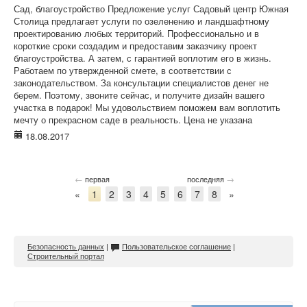
Сад, благоустройство Предложение услуг Садовый центр Южная
Столица предлагает услуги по озеленению и ландшафтному
проектированию любых территорий. Профессионально и в
короткие сроки создадим и предоставим заказчику проект
благоустройства. А затем, с гарантией воплотим его в жизнь.
Работаем по утвержденной смете, в соответствии с
законодательством. За консультации специалистов денег не
берем. Поэтому, звоните сейчас, и получите дизайн вашего
участка в подарок! Мы удовольствием поможем вам воплотить
мечту о прекрасном саде в реальность. Цена не указана
18.08.2017
←
→
первая
последняя
«
1
2
3
4
5
6
7
8
»
Безопасность данных
|
Пользовательское соглашение
|
Строительный портал