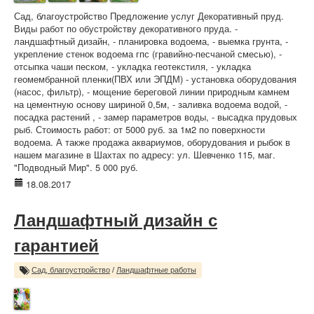
Сад, благоустройство Предложение услуг Декоративный пруд.
Виды работ по обустройству декоративного пруда. -
ландшафтный дизайн, - планировка водоема, - выемка грунта, -
укрепление стенок водоема гпс (гравийно-песчаной смесью), -
отсыпка чаши песком, - укладка геотекстиля, - укладка
геомембранной пленки(ПВХ или ЭПДМ) - установка оборудования
(насос, фильтр), - мощение береговой линии природным камнем
на цементную основу шириной 0,5м, - заливка водоема водой, -
посадка растений , - замер параметров воды, - высадка прудовых
рыб. Стоимость работ: от 5000 руб. за 1м2 по поверхности
водоема. А также продажа аквариумов, оборудования и рыбок в
нашем магазине в Шахтах по адресу: ул. Шевченко 115, маг.
"Подводный Мир". 5 000 руб.
18.08.2017
Ландшафтный дизайн с
гарантией
Сад, благоустройство
/
Ландшафтные работы