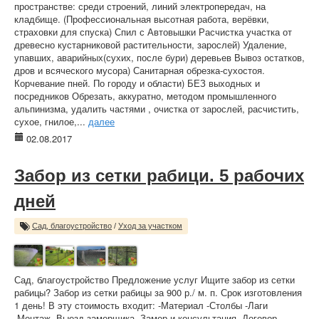
пространстве: среди строений, линий электропередач, на
кладбище. (Профессиональная высотная работа, верёвки,
страховки для спуска) Спил с Автовышки Расчистка участка от
древесно кустарниковой растительности, зарослей) Удаление,
упавших, аварийных(сухих, после бури) деревьев Вывоз остатков,
дров и всяческого мусора) Санитарная обрезка-сухостоя.
Корчевание пней. По городу и области) БЕЗ выходных и
посредников Обрезать, аккуратно, методом промышленного
альпинизма, удалить частями , очистка от зарослей, расчистить,
сухое, гнилое,...
далее
02.08.2017
Забор из сетки рабици. 5 рабочих
дней
Сад, благоустройство
/
Уход за участком
Сад, благоустройство Предложение услуг Ищите забор из сетки
рабицы? Забор из сетки рабицы за 900 р./ м. п. Срок изготовления
1 день! В эту стоимость входит: -Материал -Столбы -Лаги
-Монтаж -Выезд замерщика -Замер и консультация -Договор