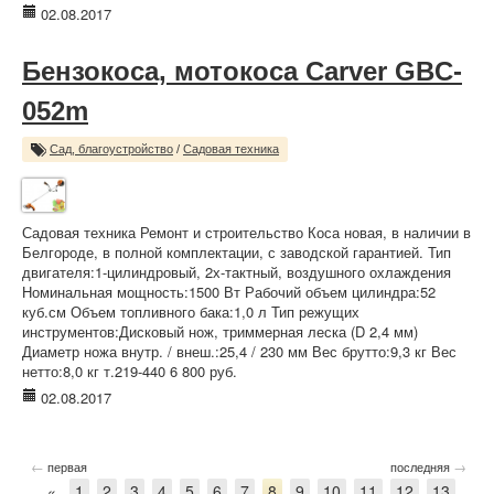
02.08.2017
Бензокоса, мотокоса Carver GBC-
052m
Сад, благоустройство
/
Садовая техника
Садовая техника Ремонт и строительство Коса новая, в наличии в
Белгороде, в полной комплектации, с заводской гарантией. Тип
двигателя:1-цилиндровый, 2х-тактный, воздушного охлаждения
Номинальная мощность:1500 Вт Рабочий объем цилиндра:52
куб.см Объем топливного бака:1,0 л Тип режущих
инструментов:Дисковый нож, триммерная леска (D 2,4 мм)
Диаметр ножа внутр. / внеш.:25,4 / 230 мм Вес брутто:9,3 кг Вес
нетто:8,0 кг т.219-440 6 800 руб.
02.08.2017
←
→
первая
последняя
«
1
2
3
4
5
6
7
8
9
10
11
12
13