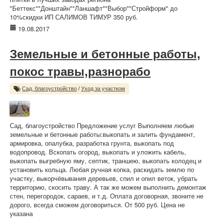
"Беттекс""Донштайн""Ланшафт""Выбор""Стройформ" до
10%скидки ИП САЛИМОВ ТИМУР 350 руб.
19.08.2017
Земельные и бетонные работы,
покос травы,разнорабо
Сад, благоустройство
/
Уход за участком
Сад, благоустройство Предложение услуг Выполняем любые
земельные и бетонные работы:выкопать и залить фундамент,
армировка, опалубка, разработка грунта, выкопать под
водопровод. Вскопать огород, выкопать и уложить кабель,
выкопать выгребную яму, септик, траншею, выкопать колодец и
установить кольца. Любая ручная копка, раскидать землю по
участку, выкорчёвывания деревьев, спил и опил веток, убрать
территорию, скосить траву. А так же можем выполнить демонтаж
стен, перегородок, сараев, и т.д. Оплата договорная, звоните не
дорого, всегда сможем договориться. От 500 руб. Цена не
указана