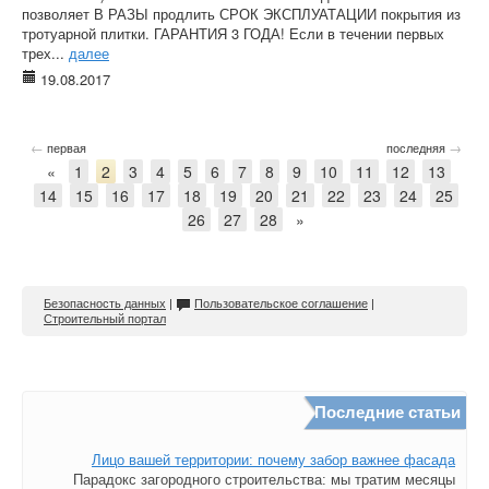
позволяет В РАЗЫ продлить СРОК ЭКСПЛУАТАЦИИ покрытия из
тротуарной плитки. ГАРАНТИЯ 3 ГОДА! Если в течении первых
трех...
далее
19.08.2017
←
→
первая
последняя
«
1
2
3
4
5
6
7
8
9
10
11
12
13
14
15
16
17
18
19
20
21
22
23
24
25
26
27
28
»
Безопасность данных
|
Пользовательское соглашение
|
Строительный портал
Последние статьи
Лицо вашей территории: почему забор важнее фасада
Парадокс загородного строительства: мы тратим месяцы