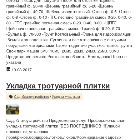
бетона -Песок для подушки -Песок для отсыпки -Щебень
гравийный ф. 20-40 -Щебень гравийный ф. 5-20 -Щебень
гравийный ф. 40-70 -Щебень известняковый -Отсев ф. 0-5 -Отсев
ф. 0-8 -Отсев ф. 0-10 -ПГС песчано гравийная смесь 0-20. 0-40. 0-
80. -ГПС гравийно песчаная смесь 0-20. 0-40. 0-80. -ЩПГС
Щебеночно-песчаная гравийная смесь -Гравий ф. 5-20. 5-70
-Булыга ф. 70-300 -Грунт Котлованный -Глина для гидроизоляции
-Земля для подсыпки -Суглинок и все что связано с сыпучими
нерудными материалами Также -поднятие участков -вывоз грунта
Свой парк машин 5м3. 10м3. 20м3. 22м3. 24м3. 26м3. 30м3
Представлен регион: Ростовская область, Волгодонск Цена не
указана
19.08.2017
Укладка тротуарной плитки
Сад, благоустройство
/
Уход за участком
Сад, благоустройство Предложение услуг Профессиональная
укладка тротуарной плитки (БЕЗ ПОСРЕДНИКОВ !!!)любой
сложности, установка
поребриков,бордюров,лотков,люков.Формирование садовых