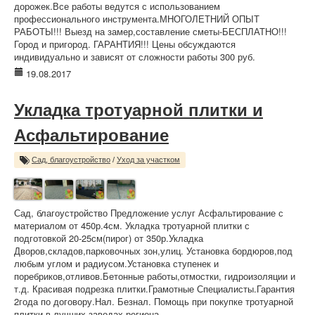
дорожек.Все работы ведутся с использованием
профессионального инструмента.МНОГОЛЕТНИЙ ОПЫТ
РАБОТЫ!!! Выезд на замер,составление сметы-БЕСПЛАТНО!!!
Город и пригород. ГАРАНТИЯ!!! Цены обсуждаются
индивидуально и зависят от сложности работы 300 руб.
19.08.2017
Укладка тротуарной плитки и
Асфальтирование
Сад, благоустройство
/
Уход за участком
Сад, благоустройство Предложение услуг Асфальтирование с
материалом от 450р.4см. Укладка тротуарной плитки с
подготовкой 20-25см(пирог) от 350р.Укладка
Дворов,складов,парковочных зон,улиц. Установка бордюров,под
любым углом и радиусом.Установка ступенек и
поребриков,отливов.Бетонные работы,отмостки, гидроизоляции и
т.д. Красивая подрезка плитки.Грамотные Специалисты.Гарантия
2года по договору.Нал. Безнал. Помощь при покупке тротуарной
плитки в лучших заводах региона