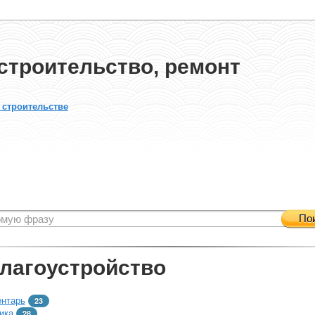
строительство, ремонт
 строительстве
По
благоустройство
ентарь
23
ика
28