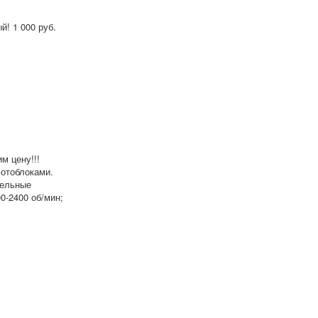
! 1 000 руб.
м цену!!!
отоблоками.
тельные
0-2400 об/мин;