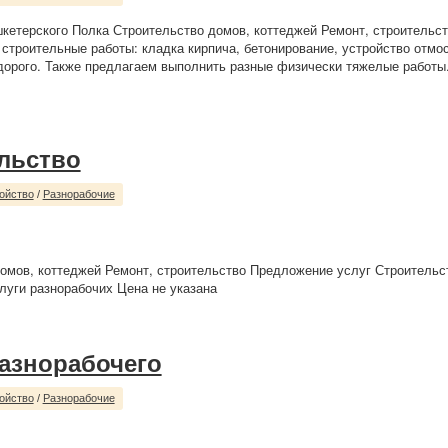
кетерского Полка Строительство домов, коттеджей Ремонт, строительс
строительные работы: кладка кирпича, бетонирование, устройство отмос
дорого. Также предлагаем выполнить разные физически тяжелые работы
льство
ойство
/
Разнорабочие
омов, коттеджей Ремонт, строительство Предложение услуг Строительс
уги разнорабочих Цена не указана
разнорабочего
ойство
/
Разнорабочие