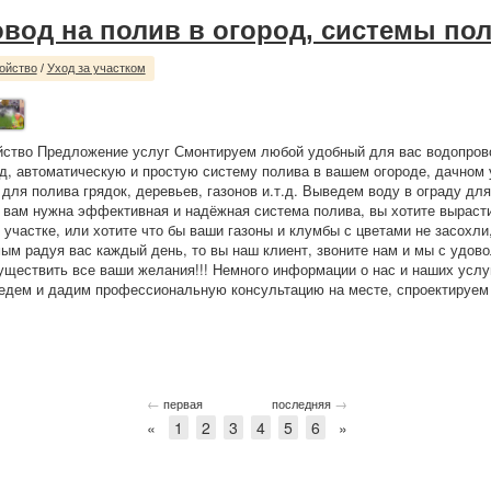
вод на полив в огород, системы по
ойство
/
Уход за участком
йство Предложение услуг Смонтируем любой удобный для вас водопрово
од, автоматическую и простую систему полива в вашем огороде, дачном 
, для полива грядок, деревьев, газонов и.т.д. Выведем воду в ограду д
 вам нужна эффективная и надёжная система полива, вы хотите выраст
 участке, или хотите что бы ваши газоны и клумбы с цветами не засохли,
мым радуя вас каждый день, то вы наш клиент, звоните нам и мы с удов
ществить все ваши желания!!! Немного информации о нас и наших услу
едем и дадим профессиональную консультацию на месте, спроектируем 
←
→
первая
последняя
«
1
2
3
4
5
6
»