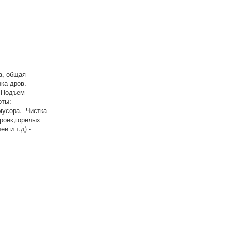
а, общая
лка дров.
 -Подъем
оты:
 мусора. -Чистка
троек,горелых
еи и т.д) -