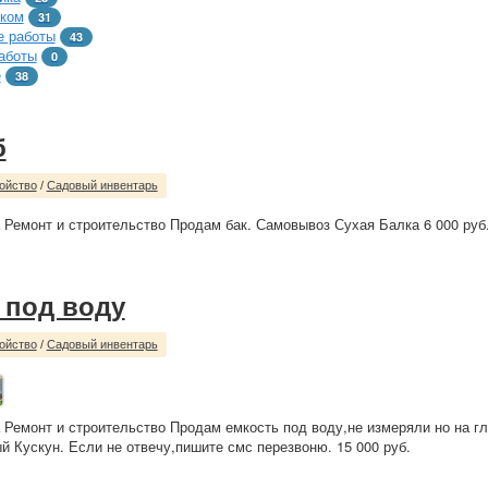
тком
31
 работы
43
аботы
0
е
38
б
ойство
/
Садовый инвентарь
 Ремонт и строительство Продам бак. Самовывоз Сухая Балка 6 000 руб
 под воду
ойство
/
Садовый инвентарь
 Ремонт и строительство Продам емкость под воду,не измеряли но на гла
 Кускун. Если не отвечу,пишите смс перезвоню. 15 000 руб.