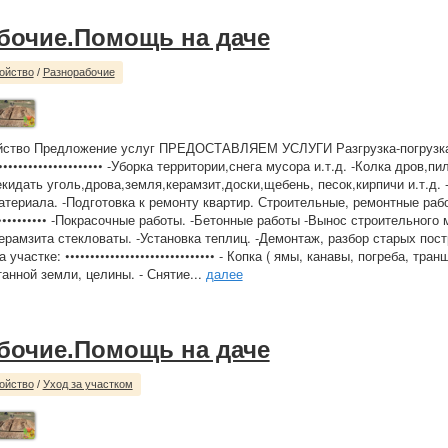
бочие.Помощь на даче
ойство
/
Разнорабочие
ойство Предложение услуг ПРЕДОСТАВЛЯЕМ УСЛУГИ Разгрузка-погрузк
••••••••••••••••••••• -Уборка территории,снега мусора и.т.д. -Колка дров,пи
екидать уголь,дрова,земля,керамзит,доски,щебень, песок,кирпичи и.т.д.
атериала. -Подготовка к ремонту квартир. Строительные, ремонтные раб
•••••••••••••• -Покрасочные работы. -Бетонные работы -Вынос строительного
ерамзита стекловаты. -Установка теплиц. -Демонтаж, разбор старых пос
участке: •••••••••••••••••••••••••••••• - Копка ( ямы, канавы, погреба, транш
анной земли, целины. - Снятие...
далее
бочие.Помощь на даче
ойство
/
Уход за участком