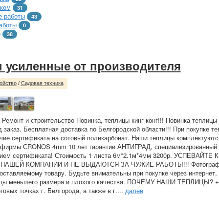
тком
31
 работы
43
аботы
0
е
38
 усиленные от производителя
ойство
/
Садовая техника
 Ремонт и строительство Новинка, теплицы кинг-конг!!! Новинка теплицы
д заказ. Бесплатная доставка по Белгородской области!!! При покупке т
чие сертификата на сотовый поликарбонат. Наши теплицы комплектуют
 фирмы СRONOS 4mm 10 лет гарантии АНТИГРАД, специализированный 
чием сертификата! Стоимость 1 листа 6м*2.1м*4мм 3200р. УСПЕВАЙТЕ 
НАШЕЙ КОМПАНИИ И НЕ ВЫДАЮТСЯ ЗА ЧУЖИЕ РАБОТЫ!!! Фотогра
оставляемому товару. Будьте внимательны при покупке через интернет,
ицы меньшего размера и плохого качества. ПОЧЕМУ НАШИ ТЕПЛИЦЫ? 
говых точках г. Белгорода, а также в г....
далее