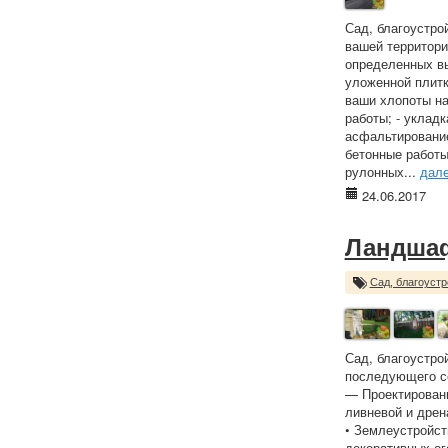
Сад, благоустро
вашей территори
определенных вы
уложенной плитк
ваши хлопоты на
работы; - укладк
асфальтирование
бетонные работы
рулонных...
дал
24.06.2017
Ландша
Сад, благоустр
Сад, благоустро
последующего с
— Проектировани
ливневой и дрен
• Землеустройст
декоративных ог