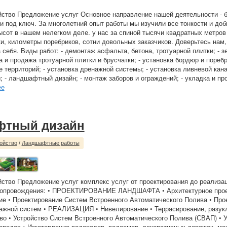
йство Предложение услуг Основное направление нашей деятельности - 
и под ключ. За многолетний опыт работы мы изучили все тонкости и до
сот в нашем нелегком деле. у нас за спиной тысячи квадратных метров
и, километры поребриков, сотни довольных заказчиков. Доверьтесь нам
 себя. Виды работ: - демонтаж асфальта, бетона, тротуарной плитки; - 
а и продажа тротуарной плитки и брусчатки; - установка бордюр и поребр
 территорий; - установка дренажной системы; - установка ливневой кана
; - ландшафтный дизайн; - монтаж заборов и ограждений; - укладка и пр
ее
фтный дизайн
ойство
/
Ландшафтные работы
йство Предложение услуг комплекс услуг от проектирования до реализа
опровождения: • ПРОЕКТИРОВАНИЕ ЛАНДШАФТА • Архитектурное проек
е • Проектирование Систем Встроенного Автоматического Полива • Про
ажной систем • РЕАЛИЗАЦИЯ • Нивелирование • Террасирование, разук
во • Устройство Систем Встроенного Автоматического Полива (СВАП) • 
ородов • Изготовление водопадов, водоемов, декоративных дорожек, мо