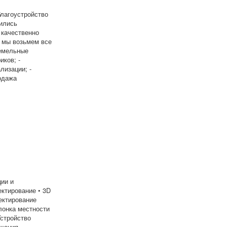
благоустройство
бились
 качественно
, мы возьмем все
земельные
иков; -
лизации; -
одажа
ции и
тирование • 3D
ектирование
лонка местности
Устройство
щения,