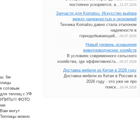
постоянно ускоряется, а...
21.07.2026
Запчасти для Komatsu. Искусство выбора
между надежностью и экономией
Техника Komatsu давно стала эталоном
надежности в
горнодобывающей,...
09.07.2026
Новый уровень оснащения
животноводческих хозяйств
В условиях современного сельского
хозяйства, где эффективность...
06.07.2026
Доставка мебели из Китая в 2026 году
Доставка мебели из Китая в Россию в
 ш. 5м
2026 году - это уже не про
еплицы
поиск...
ся сотовым
26.04.2026
для теплиц с УФ
КУПИТЬ!!! ФОТО
фии
 Вам могут
+Теплицы можно