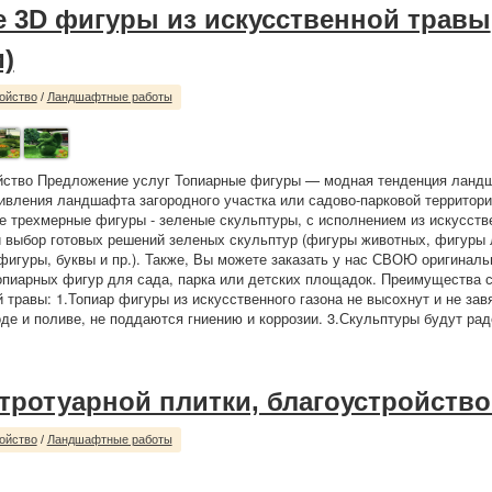
 3D фигуры из искусственной травы
)
ойство
/
Ландшафтные работы
ойство Предложение услуг Топиарные фигуры — модная тенденция ланд
ивления ландшафта загородного участка или садово-парковой территори
е трехмерные фигуры - зеленые скульптуры, с исполнением из искусств
й выбор готовых решений зеленых скульптур (фигуры животных, фигуры
фигуры, буквы и пр.). Также, Вы можете заказать у нас СВОЮ оригинал
опиарных фигур для сада, парка или детских площадок. Преимущества 
 травы: 1.Топиар фигуры из искусственного газона не высохнут и не зав
де и поливе, не поддаются гниению и коррозии. 3.Скульптуры будут рад
 тротуарной плитки, благоустройство
ойство
/
Ландшафтные работы