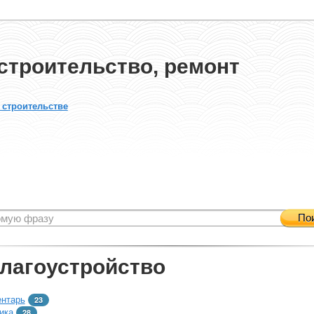
строительство, ремонт
 строительстве
По
благоустройство
ентарь
23
ика
28