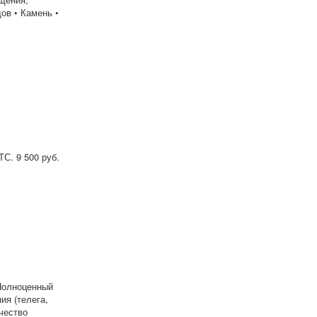
ов • Камень •
С. 9 500 руб.
 Полноценный
ия (телега,
чество