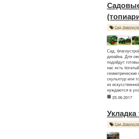
Садовые
(топиари
Сад, благоустр
Сад, благоустр
дизайна. Для ож
подойдут готовы
нас есть богаты
геометрические 
скульптур или т
из искусственной
нуждаются в ухо
25.06.2017
Укладка
Сад, благоустр