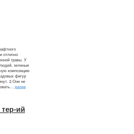
шафтного
и отлично
енной травы. У
 людей, зеленые
ьную композицию
садовых фигур
янут. 2.Они не
овать...
далее
 тер-ий