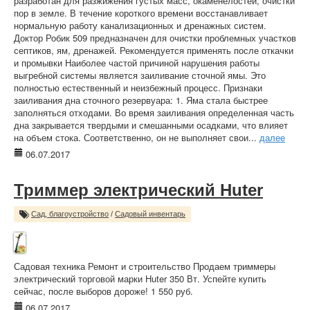
разработан для разжижения густых масс, окаменелостей, очистки
пор в земле. В течение короткого времени восстанавливает
нормальную работу канализационных и дренажных систем.
Доктор Робик 509 предназначен для очистки проблемных участков
септиков, ям, дренажей. Рекомендуется применять после откачки
и промывки Наиболее частой причиной нарушения работы
выгребной системы является заиливание сточной ямы. Это
полностью естественный и неизбежный процесс. Признаки
заиливания дна сточного резервуара: 1. Яма стала быстрее
заполняться отходами. Во время заиливания определенная часть
дна закрывается твердыми и смешанными осадками, что влияет
на объем стока. Соответственно, он не выполняет свои...
далее
06.07.2017
Триммер электрический Huter
Сад, благоустройство
/
Садовый инвентарь
Садовая техника Ремонт и строительство Продаем триммеры
электрический торговой марки Huter 350 Вт. Успейте купить
сейчас, после выборов дороже! 1 550 руб.
06.07.2017