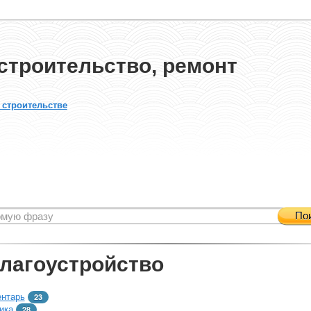
строительство, ремонт
 строительстве
По
благоустройство
ентарь
23
ика
28