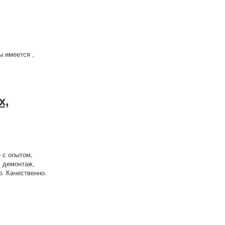
ы имеется ,
х,
 с опытом,
, демонтаж,
о. Качественно.