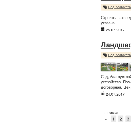
Сад, благоустр
Строительство д
указана
25.07.2017
Ландша
Сад, благоустр
Сад, благоустро
устройство. Пом
договорная. Цен
24.07.2017
←
первая
«
1
2
3