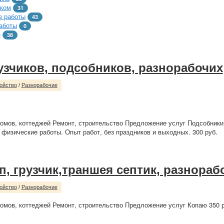
тком
31
 работы
43
аботы
0
е
38
рузчиков, подсобников, разнорабочих
ойство
/
Разнорабочие
омов, коттеджей Ремонт, строительство Предложение услуг Подсобники,
 физические работы. Опыт работ, без праздников и выходных. 300 руб.
п, грузчик,траншея септик, разнораб
ойство
/
Разнорабочие
омов, коттеджей Ремонт, строительство Предложение услуг Копаю 350 р