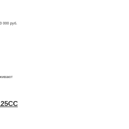
0 000 руб.
рживают
125CC