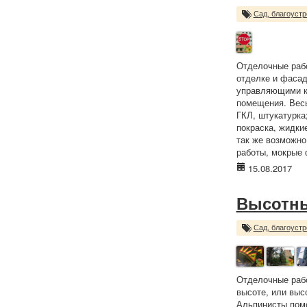
Сад, благоустр
Отделочные рабо
отделке и фасад
управляющими к
помещения. Весь
ГКЛ, штукатурка
покраска, жидкие
так же возможно
работы, мокрые 
15.08.2017
Высотн
Сад, благоустр
Отделочные рабо
высоте, или вы
Альпинисты пом