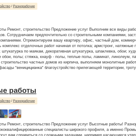
ойство
/
Разнорабочие
ты Ремонт, строительство Предложение услуг Выполним все виды рабо
ов. Сотрудничаем предпочтительно со строительными компаниями, зас
омпаниями. Отремонтируем вашу квартиру, офис, частный дом, коммер
 комплекс отделочных работ начиная от потолка; армстронг, натяжные п
; штукатурка по маякам, декоративная штукатурка, шпаклевка, обои; ху
 обои, полы; стяжка, кнауф - полы, теплые полы, ламинат, линолеум, па
 строительство частных домов из кирпича, выполняем монолитные рабо
фасады "веницицианка" благоустройство прилегающей территории, троту
ые работы
ойство
/
Разнорабочие
ты Ремонт, строительство Предложение услуг Высотные работы! Разно
сококвалифицированные специалисты широкого профиля, а именно Про
огут вам справиться со сложными задачами, например касающиеся уте