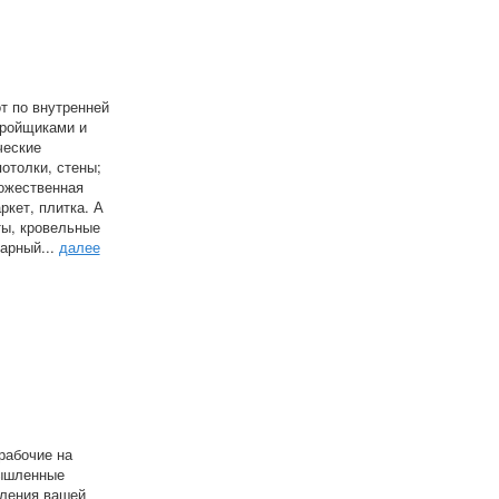
т по внутренней
тройщиками и
ческие
отолки, стены;
дожественная
ркет, плитка. А
ты, кровельные
арный...
далее
рабочие на
мышленные
пления вашей