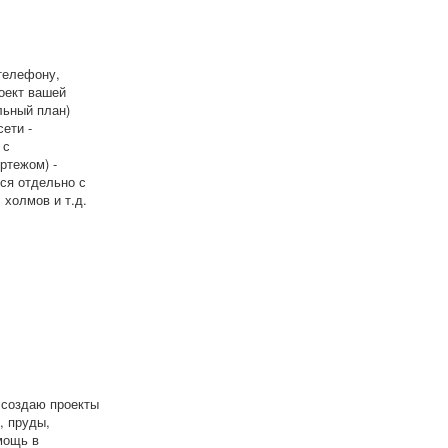
телефону,
оект вашей
льный план)
ети -
 с
ртежом) -
тся отдельно с
 холмов и т.д.
 создаю проекты
, пруды,
мощь в