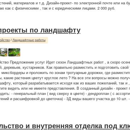
стений, материалов и т.д. Дизайн-проект- по электронной почте или на 
аю как с физическими , так и с юридическими лицами. 2 000 руб.
проекты по ландшафту
ойство
/
Ландшафтные работы
йство Предложение услуг Идет сезон Ландшафтных работ , а скоро осень
, деревьев, кустарников. Как правильно разместить и подготовить свой 
ь миксбордеры и проложить по зонам тротуарные дорожки, где разместит
ы, какие растения цветут круглое лето ? На все эти вопросы можно получ
шафту, который разрабатывается исходя как из ваших пожеланий, так и 
отите видеть или не имеете представления. В созданный дизайн - проект
дить: - генеральный план ( вид сверху в цвете) - дендроплан ( с ассорт
ений и расшифровкой до цветочка) - 3Д виды вашего участка до 10 шт. - 
льство и внутренняя отделка под кл