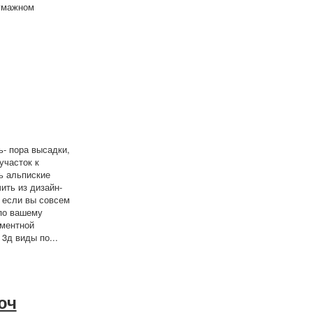
бумажном
- пора высадки,
участок к
ь альпиские
ить из дизайн-
, если вы совсем
 по вашему
иментной
3д виды по...
юч