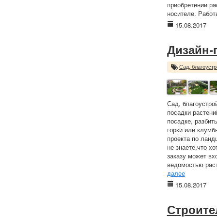
приобретении ра
носителе. Работ
15.08.2017
Дизайн-
Сад, благоустр
Сад, благоустро
посадки растений
посадке, разбит
горки или клумб
проекта по ланд
не знаете,что х
заказу может вхо
ведомостью раст
далее
15.08.2017
Строите