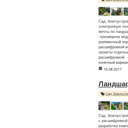
Сад, благоустро
электронную поч
мечты по ландша
-трехмерное мод
разбивочный чер
расшифровкой вс
проекты отдельн
расшифровкой. -
конечный вариант
15.08.2017
Ландшаф
Сад, благоустр
Сад, благоустро
с расшифровкой 
разработка комп