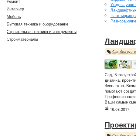
Ремонт
Уход за учас
Интерьер
Ландшафтные
Плотницкие р
Мебель
Разнорабочи
Бытовая техника и оборудование
Строительная техника и инструменты
Стройматериалы
Ландшаф
Сад, благоустр
Сад, благоустро
дизайна, проект
бесплатно. Возм
помогают создат
Профессионализм
Ваши самые смел
16.08.2017
Проекти
Сад, благоустр