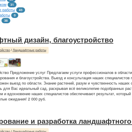
тком
31
 работы
43
аботы
0
е
38
тный дизайн, благоустройство
ойство
/
Ландшафтные работы
йство Предложение услуг Предлагаем услуги профессионалов в област
ирования и благоустройства. Выезд и консультация наших специалистов
ожен выезд по области. Знание растений, разум и чувственность наших 
ь для Вас идеальный сад, раскрывая всё великолепие подобранных рас
 и вдохновение наших специалистов обеспечивают результат, который 
ые ожидания! 2 000 руб.
рование и разработка ландшафтного
ойство
/
Ландшафтные работы