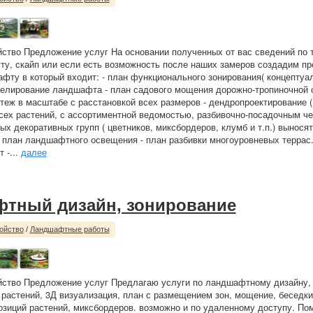
йство Предложение услуг На основании полученных от вас сведений по 
ту, скайп или если есть возможность после наших замеров создадим пр
фту в который входит: - план функционального зонирования( концептуа
елирование ландшафта - план садового мощения дорожно-тропиночной с
теж в масштабе с расстановкой всех размеров - дендропроектирование (
ех растений, с ассортиментной ведомостью, разбивочно-посадочным че
ых декоративных групп ( цветников, миксбордеров, клумб и т.п.) вынося
 план ландшафтного освещения - план разбивки многоуровневых террас.
 -...
далее
тный дизайн, зонирование
ойство
/
Ландшафтные работы
йство Предложение услуг Предлагаю услуги по ландшафтному дизайну,
растений, 3Д визуализация, план с размещением зон, мощение, беседки
озиций растений, миксбордеров. возможно и по удаленному доступу. По