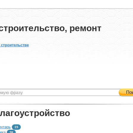
строительство, ремонт
 строительстве
По
благоустройство
ентарь
23
ика
28