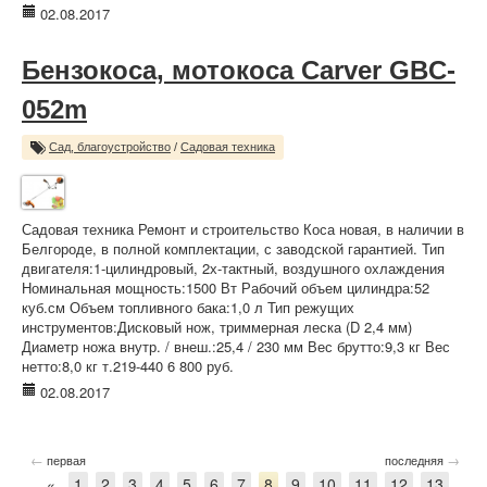
02.08.2017
Бензокоса, мотокоса Carver GBC-
052m
Сад, благоустройство
/
Садовая техника
Садовая техника Ремонт и строительство Коса новая, в наличии в
Белгороде, в полной комплектации, с заводской гарантией. Тип
двигателя:1-цилиндровый, 2х-тактный, воздушного охлаждения
Номинальная мощность:1500 Вт Рабочий объем цилиндра:52
куб.см Объем топливного бака:1,0 л Тип режущих
инструментов:Дисковый нож, триммерная леска (D 2,4 мм)
Диаметр ножа внутр. / внеш.:25,4 / 230 мм Вес брутто:9,3 кг Вес
нетто:8,0 кг т.219-440 6 800 руб.
02.08.2017
←
→
первая
последняя
«
1
2
3
4
5
6
7
8
9
10
11
12
13