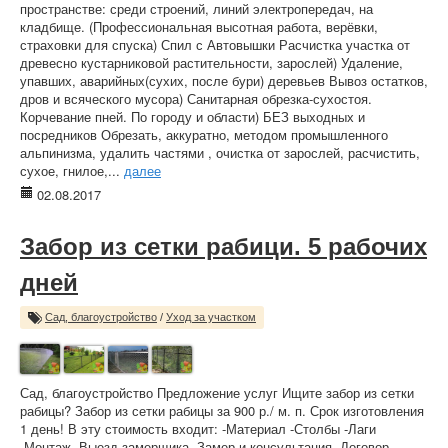
пространстве: среди строений, линий электропередач, на
кладбище. (Профессиональная высотная работа, верёвки,
страховки для спуска) Спил с Автовышки Расчистка участка от
древесно кустарниковой растительности, зарослей) Удаление,
упавших, аварийных(сухих, после бури) деревьев Вывоз остатков,
дров и всяческого мусора) Санитарная обрезка-сухостоя.
Корчевание пней. По городу и области) БЕЗ выходных и
посредников Обрезать, аккуратно, методом промышленного
альпинизма, удалить частями , очистка от зарослей, расчистить,
сухое, гнилое,...
далее
02.08.2017
Забор из сетки рабици. 5 рабочих
дней
Сад, благоустройство
/
Уход за участком
Сад, благоустройство Предложение услуг Ищите забор из сетки
рабицы? Забор из сетки рабицы за 900 р./ м. п. Срок изготовления
1 день! В эту стоимость входит: -Материал -Столбы -Лаги
-Монтаж -Выезд замерщика -Замер и консультация -Договор