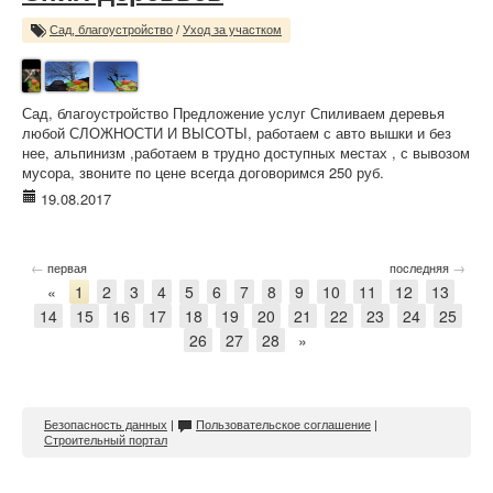
Сад, благоустройство
/
Уход за участком
Сад, благоустройство Предложение услуг Спиливаем деревья
любой СЛОЖНОСТИ И ВЫСОТЫ, работаем с авто вышки и без
нее, альпинизм ,работаем в трудно доступных местах , с вывозом
мусора, звоните по цене всегда договоримся 250 руб.
19.08.2017
←
→
первая
последняя
«
1
2
3
4
5
6
7
8
9
10
11
12
13
14
15
16
17
18
19
20
21
22
23
24
25
26
27
28
»
Безопасность данных
|
Пользовательское соглашение
|
Строительный портал