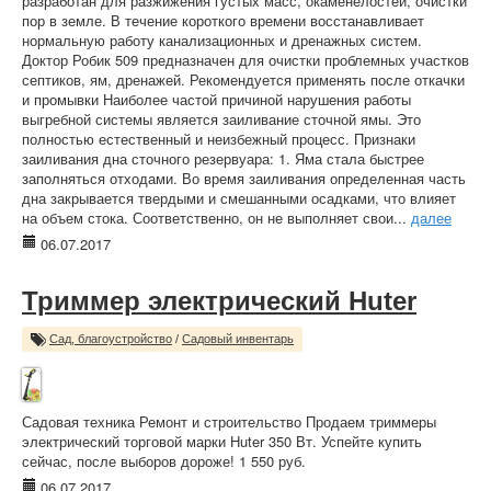
разработан для разжижения густых масс, окаменелостей, очистки
пор в земле. В течение короткого времени восстанавливает
нормальную работу канализационных и дренажных систем.
Доктор Робик 509 предназначен для очистки проблемных участков
септиков, ям, дренажей. Рекомендуется применять после откачки
и промывки Наиболее частой причиной нарушения работы
выгребной системы является заиливание сточной ямы. Это
полностью естественный и неизбежный процесс. Признаки
заиливания дна сточного резервуара: 1. Яма стала быстрее
заполняться отходами. Во время заиливания определенная часть
дна закрывается твердыми и смешанными осадками, что влияет
на объем стока. Соответственно, он не выполняет свои...
далее
06.07.2017
Триммер электрический Huter
Сад, благоустройство
/
Садовый инвентарь
Садовая техника Ремонт и строительство Продаем триммеры
электрический торговой марки Huter 350 Вт. Успейте купить
сейчас, после выборов дороже! 1 550 руб.
06.07.2017