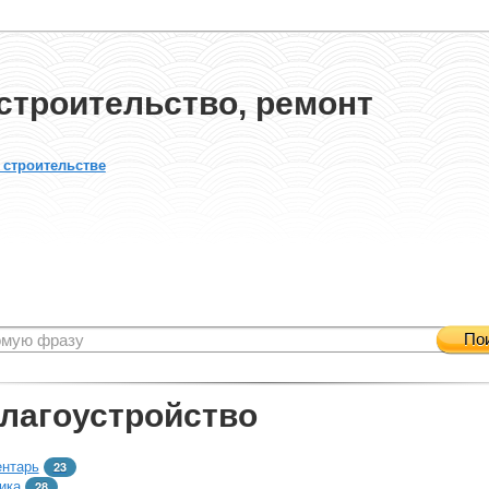
строительство, ремонт
 строительстве
По
благоустройство
ентарь
23
ика
28