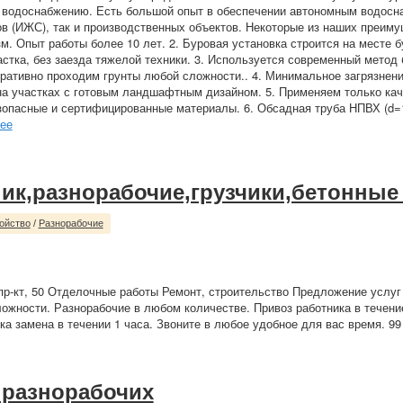
 водоснабжению. Есть большой опыт в обеспечении автономным водосн
в (ИЖС), так и производственных объектов. Некоторые из наших преиму
. Опыт работы более 10 лет. 2. Буровая установка строится на месте бу
стка, без заезда тяжелой техники. 3. Используется современный метод 
ративно проходим грунты любой сложности.. 4. Минимальное загрязнени
а участках с готовым ландшафтным дизайном. 5. Применяем только кач
зопасные и сертифицированные материалы. 6. Обсадная труба НПВХ (d=
ее
ик,разнорабочие,грузчики,бетонные
ойство
/
Разнорабочие
р-кт, 50 Отделочные работы Ремонт, строительство Предложение услуг
ожности. Разнорабочие в любом количестве. Привоз работника в течени
ка замена в течении 1 часа. Звоните в любое удобное для вас время. 99
 разнорабочих