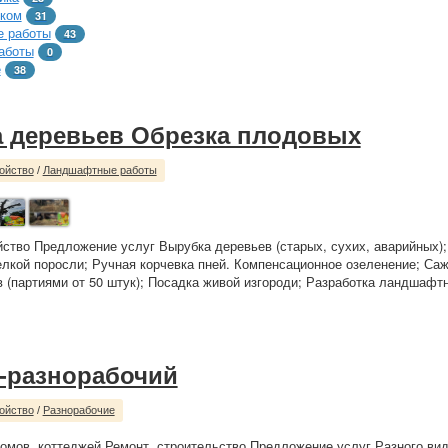
тком
31
 работы
43
аботы
0
е
38
 деревьев Обрезка плодовых
ойство
/
Ландшафтные работы
йство Предложение услуг Вырубка деревьев (старых, сухих, аварийных)
елкой поросли; Ручная корчевка пней. Компенсационное озеленение; Са
 (партиями от 50 штук); Посадка живой изгороди; Разработка ландшафтн
-разнорабочий
ойство
/
Разнорабочие
омов, коттеджей Ремонт, строительство Предложение услуг Разного вида