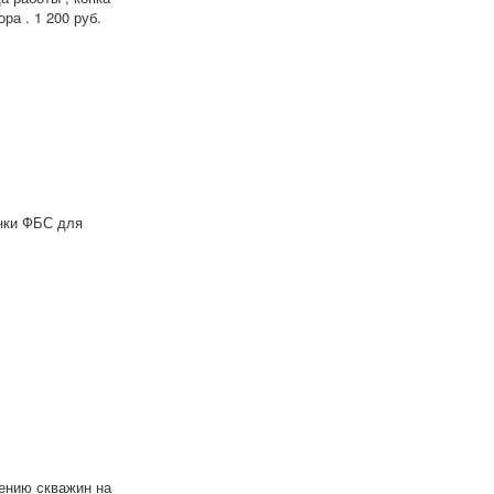
ра . 1 200 руб.
инки ФБС для
ению скважин на