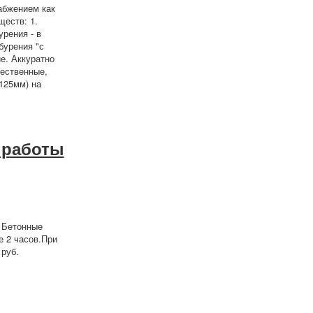
абжением как
ществ: 1.
рения - в
бурения "с
е. Аккуратно
ественные,
125мм) на
 работы
 Бетонные
е 2 часов.При
 руб.