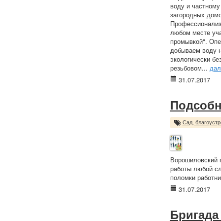
воду и частному
загородных домо
Профессионализм
любом месте уча
промывкой". Опе
добываем воду н
экологически бе
резьбовом...
дал
31.07.2017
Подсобн
Сад, благоустр
Ворошиловский п
работы любой сл
поломки работни
31.07.2017
Бригада