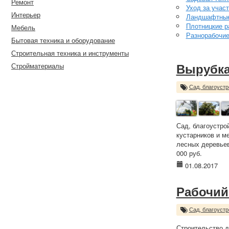
Ремонт
Уход за учас
Интерьер
Ландшафтные
Плотницкие р
Мебель
Разнорабочи
Бытовая техника и оборудование
Строительная техника и инструменты
Стройматериалы
Вырубка
Сад, благоустр
Сад, благоустро
кустарников и м
лесных деревьев
000 руб.
01.08.2017
Рабочий
Сад, благоустр
Строительство д