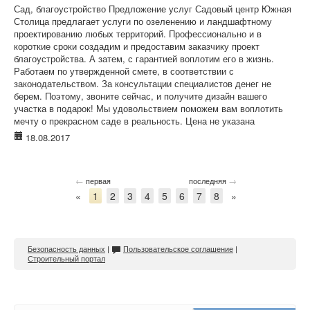
Сад, благоустройство Предложение услуг Садовый центр Южная
Столица предлагает услуги по озеленению и ландшафтному
проектированию любых территорий. Профессионально и в
короткие сроки создадим и предоставим заказчику проект
благоустройства. А затем, с гарантией воплотим его в жизнь.
Работаем по утвержденной смете, в соответствии с
законодательством. За консультации специалистов денег не
берем. Поэтому, звоните сейчас, и получите дизайн вашего
участка в подарок! Мы удовольствием поможем вам воплотить
мечту о прекрасном саде в реальность. Цена не указана
18.08.2017
←
→
первая
последняя
«
1
2
3
4
5
6
7
8
»
Безопасность данных
|
Пользовательское соглашение
|
Строительный портал