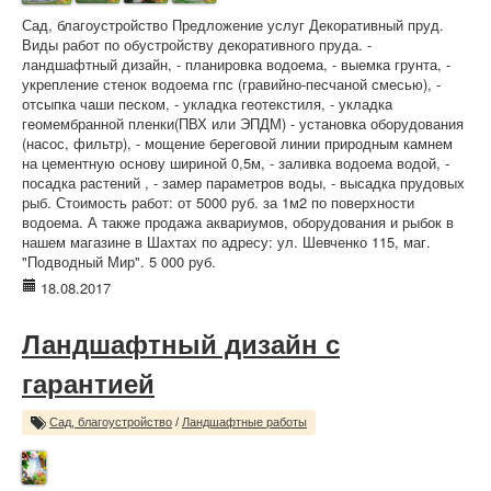
Сад, благоустройство Предложение услуг Декоративный пруд.
Виды работ по обустройству декоративного пруда. -
ландшафтный дизайн, - планировка водоема, - выемка грунта, -
укрепление стенок водоема гпс (гравийно-песчаной смесью), -
отсыпка чаши песком, - укладка геотекстиля, - укладка
геомембранной пленки(ПВХ или ЭПДМ) - установка оборудования
(насос, фильтр), - мощение береговой линии природным камнем
на цементную основу шириной 0,5м, - заливка водоема водой, -
посадка растений , - замер параметров воды, - высадка прудовых
рыб. Стоимость работ: от 5000 руб. за 1м2 по поверхности
водоема. А также продажа аквариумов, оборудования и рыбок в
нашем магазине в Шахтах по адресу: ул. Шевченко 115, маг.
"Подводный Мир". 5 000 руб.
18.08.2017
Ландшафтный дизайн с
гарантией
Сад, благоустройство
/
Ландшафтные работы