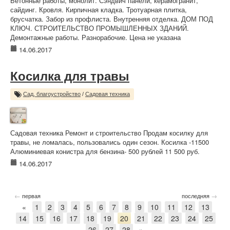
Бетонные работы, монолит. Сэндвич панели, керамогранит,
сайдинг. Кровля. Кирпичная кладка. Тротуарная плитка,
брусчатка. Забор из профлиста. Внутренняя отделка. ДОМ ПОД
КЛЮЧ. СТРОИТЕЛЬСТВО ПРОМЫШЛЕННЫХ ЗДАНИЙ.
Демонтажные работы. Разнорабочие. Цена не указана
14.06.2017
Косилка для травы
Сад, благоустройство
/
Садовая техника
Садовая техника Ремонт и строительство Продам косилку для
травы, не ломалась, пользовались один сезон. Косилка -11500
Алюминиевая конистра для бензина- 500 рублей 11 500 руб.
14.06.2017
←
→
первая
последняя
«
1
2
3
4
5
6
7
8
9
10
11
12
13
14
15
16
17
18
19
20
21
22
23
24
25
26
27
28
»