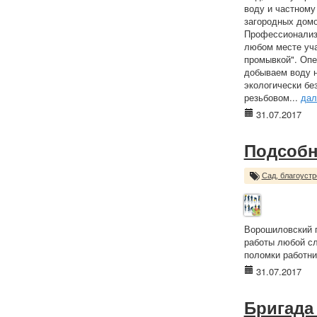
воду и частному
загородных домо
Профессионализм
любом месте уча
промывкой". Опе
добываем воду н
экологически бе
резьбовом...
дал
31.07.2017
Подсобн
Сад, благоустр
Ворошиловский п
работы любой сл
поломки работни
31.07.2017
Бригада