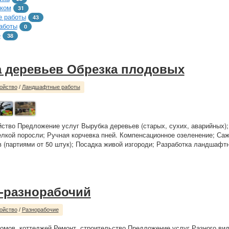
тком
31
 работы
43
аботы
0
е
38
 деревьев Обрезка плодовых
ойство
/
Ландшафтные работы
йство Предложение услуг Вырубка деревьев (старых, сухих, аварийных)
елкой поросли; Ручная корчевка пней. Компенсационное озеленение; Са
 (партиями от 50 штук); Посадка живой изгороди; Разработка ландшафтн
-разнорабочий
ойство
/
Разнорабочие
омов, коттеджей Ремонт, строительство Предложение услуг Разного вида