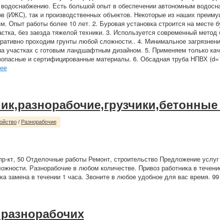
 водоснабжению. Есть большой опыт в обеспечении автономным водосн
в (ИЖС), так и производственных объектов. Некоторые из наших преиму
. Опыт работы более 10 лет. 2. Буровая установка строится на месте бу
стка, без заезда тяжелой техники. 3. Используется современный метод 
ративно проходим грунты любой сложности.. 4. Минимальное загрязнени
а участках с готовым ландшафтным дизайном. 5. Применяем только кач
зопасные и сертифицированные материалы. 6. Обсадная труба НПВХ (d=
ее
ик,разнорабочие,грузчики,бетонные
ойство
/
Разнорабочие
р-кт, 50 Отделочные работы Ремонт, строительство Предложение услуг
ожности. Разнорабочие в любом количестве. Привоз работника в течени
ка замена в течении 1 часа. Звоните в любое удобное для вас время. 99
 разнорабочих