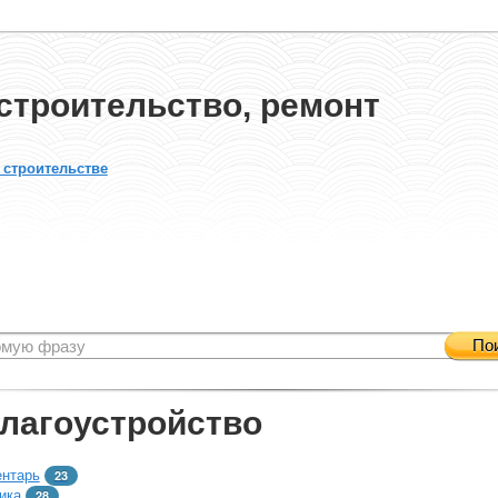
строительство, ремонт
 строительстве
По
благоустройство
ентарь
23
ика
28