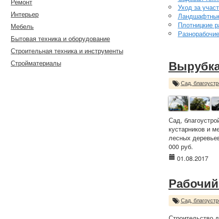
Ремонт
Уход за учас
Интерьер
Ландшафтные
Плотницкие р
Мебель
Разнорабочи
Бытовая техника и оборудование
Строительная техника и инструменты
Стройматериалы
Вырубка
Сад, благоустр
Сад, благоустро
кустарников и м
лесных деревьев
000 руб.
01.08.2017
Рабочий
Сад, благоустр
Строительство д