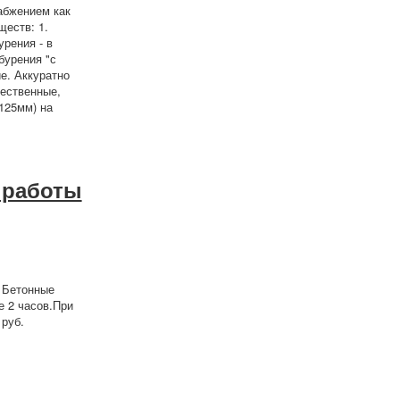
абжением как
ществ: 1.
рения - в
бурения "с
е. Аккуратно
ественные,
125мм) на
 работы
 Бетонные
е 2 часов.При
 руб.