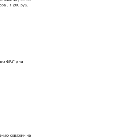
ра . 1 200 руб.
инки ФБС для
ению скважин на