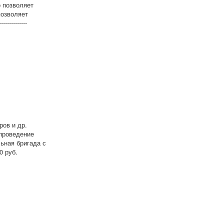
 позволяет
позволяет
----------
ров и др.
 проведение
ьная бригада с
0 руб.