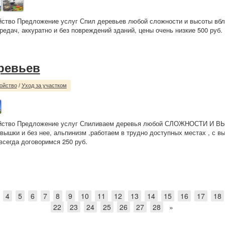
йство Предложение услуг Спил деревьев любой сложности и высоты вбл
редач, аккуратно и без повреждений зданий, цены очень низкие 500 руб.
ревьев
ойство
/
Уход за участком
ойство Предложение услуг Спиливаем деревья любой СЛОЖНОСТИ И 
 вышки и без нее, альпинизм ,работаем в трудно доступных местах , с в
всегда договоримся 250 руб.
4
5
6
7
8
9
10
11
12
13
14
15
16
17
18
22
23
24
25
26
27
28
»