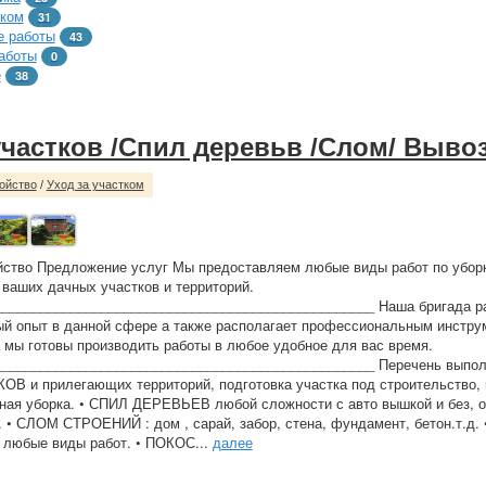
тком
31
 работы
43
аботы
0
е
38
участков /Спил деревьв /Слом/ Выво
ойство
/
Уход за участком
йство Предложение услуг Мы предоставляем любые виды работ по убор
 ваших дачных участков и территорий.
_________________________________________________ Наша бригада ра
й опыт в данной сфере а также располагает профессиональным инстру
 мы готовы производить работы в любое удобное для вас время.
__________________________________________________ Перечень выпол
 и прилегающих территорий, подготовка участка под строительство, 
ная уборка. • СПИЛ ДЕРЕВЬЕВ любой сложности с авто вышкой и без, о
. • СЛОМ СТРОЕНИЙ : дом , сарай, забор, стена, фундамент, бетон.т.д.
любые виды работ. • ПОКОС...
далее