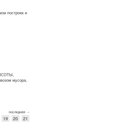
изи построек и
ВЫСОТЫ,
ывозом мусора,
→
последняя
19
20
21