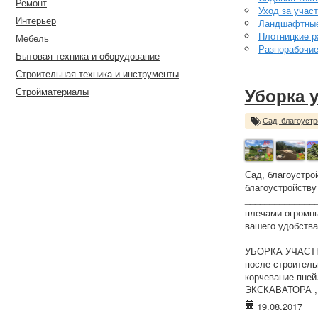
Ремонт
Уход за учас
Интерьер
Ландшафтные
Плотницкие р
Мебель
Разнорабочи
Бытовая техника и оборудование
Строительная техника и инструменты
Стройматериалы
Уборка 
Сад, благоустр
Сад, благоустро
благоустройству
_______________
плечами огромны
вашего удобства
______________
УБОРКА УЧАСТКОВ
после строитель
корчевание пней
ЭКСКАВАТОРА , 
19.08.2017