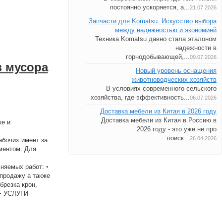
постоянно ускоряется, а...
21.07.2026
Запчасти для Komatsu. Искусство выбора
между надежностью и экономией
Техника Komatsu давно стала эталоном
надежности в
горнодобывающей,...
09.07.2026
з мусора
Новый уровень оснащения
животноводческих хозяйств
В условиях современного сельского
хозяйства, где эффективность...
06.07.2026
Доставка мебели из Китая в 2026 году
Доставка мебели из Китая в Россию в
ке и
2026 году - это уже не про
поиск...
бочих имеет за
26.04.2026
ментом. Для
няемых работ: •
продажу а также
брезка крон,
 • УСЛУГИ