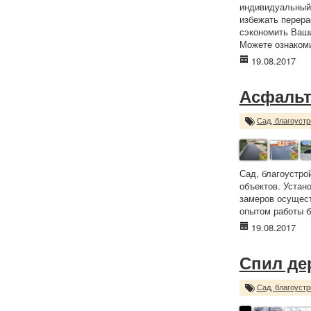
индивидуальный 
избежать перера
сэкономить Ваши де
Можете ознакоми
19.08.2017
Асфальт
Сад, благоустр
Сад, благоустро
объектов. Устан
замеров осущест
опытом работы б
19.08.2017
Спил де
Сад, благоустр