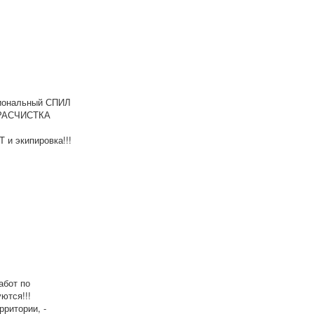
иональный СПИЛ
 РАСЧИСТКА
экипировка!!!
абот по
ются!!!
ритории, -