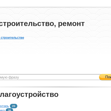
строительство, ремонт
 строительстве
По
благоустройство
ентарь
23
ика
28