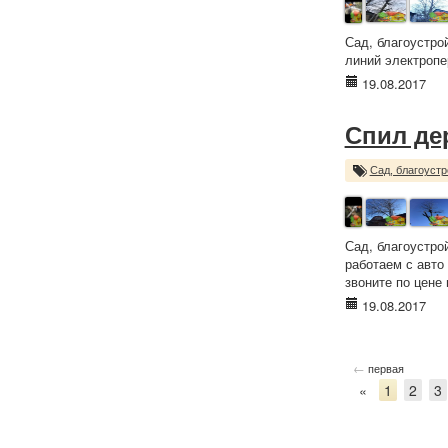
Сад, благоустро
линий электропе
19.08.2017
Спил де
Сад, благоустр
Сад, благоустр
работаем с авто
звоните по цене 
19.08.2017
←
первая
«
1
2
3