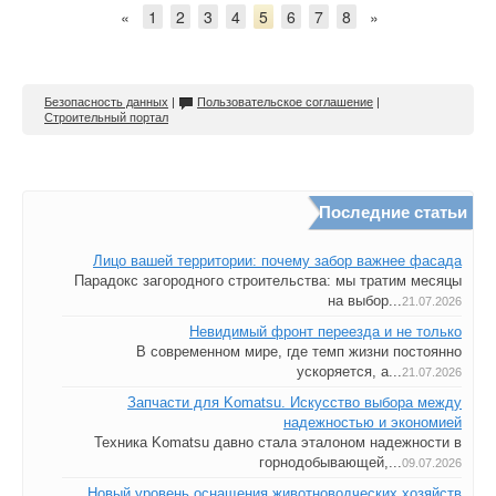
«
1
2
3
4
5
6
7
8
»
Безопасность данных
|
Пользовательское соглашение
|
Строительный портал
Последние статьи
Лицо вашей территории: почему забор важнее фасада
Парадокс загородного строительства: мы тратим месяцы
на выбор...
21.07.2026
Невидимый фронт переезда и не только
В современном мире, где темп жизни постоянно
ускоряется, а...
21.07.2026
Запчасти для Komatsu. Искусство выбора между
надежностью и экономией
Техника Komatsu давно стала эталоном надежности в
горнодобывающей,...
09.07.2026
Новый уровень оснащения животноводческих хозяйств