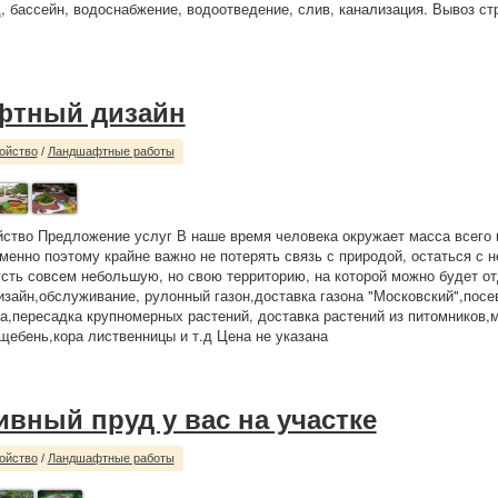
, бассейн, водоснабжение, водоотведение, слив, канализация. Вывоз ст
фтный дизайн
ойство
/
Ландшафтные работы
йство Предложение услуг В наше время человека окружает масса всего 
менно поэтому крайне важно не потерять связь с природой, остаться с 
сть совсем небольшую, но свою территорию, на которой можно будет от
айн,обслуживание, рулонный газон,доставка газона "Московский",посев
а,пересадка крупномерных растений, доставка растений из питомников,
щебень,кора лиственницы и т.д Цена не указана
ивный пруд у вас на участке
ойство
/
Ландшафтные работы