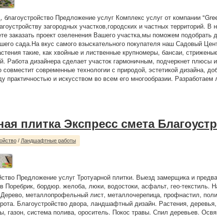
, благоустройство Предложение услуг Комплекс услуг от компании "Gree
агоустройству загородных участков,городских и частных территорий. В
ете заказать проект озеленения Вашего участка,мы поможем подобрать 
шего сада.На вкус самого взыскательного покупателя наш Садовый Цен
стения такие, как хвойные и лиственные крупномеры, бансаи, стрижен
й. Работа дизайнера сделает участок гармоничным, подчеркнет плюсы 
о совместит современные технологии с природой, эстетикой дизайна, д
у практичностью и искусством во всем его многообразии. Разработаем
ная плитка Экспресс смета Благоуст
ойство
/
Ландшафтные работы
йство Предложение услуг Тротуарной плитки. Выезд замерщика и предв
ов Поребрик, бордюр. желоба, люки, водостоки, асфальт, гео-текстиль. Н
 Дерево, металлопрофельный лист, металлочерепица, профнастил, поли
орота. Благоустройство двора, ландшафтный дизайн. Растения, деревья,
ты, газон, система полива, ороситель. Покос травы. Спил деревьев. Осв