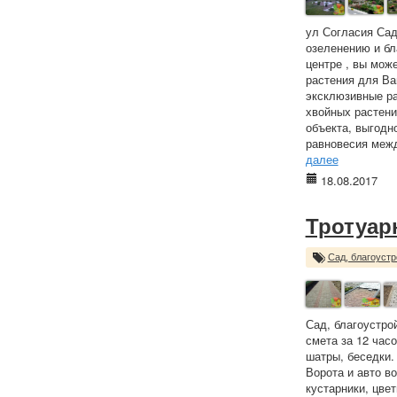
ул Согласия Сад
озеленению и бл
центре , вы мож
растения для Ва
эксклюзивные ра
хвойных растени
объекта, выгодн
равновесия межд
далее
18.08.2017
Тротуар
Сад, благоустр
Сад, благоустро
смета за 12 час
шатры, беседки.
Ворота и авто в
кустарники, цве