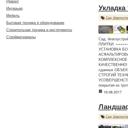
Ремонт
Укладка
Интерьер
Мебель
Сад, благоустр
Бытовая техника и оборудование
Строительная техника и инструменты
Стройматериалы
Сад, благоустр
ПЛИТКИ. ====
УСТАНОВКА БО
АСФАЛЬТИРОВА
КОМПЛЕКСНОЕ 
КАЧЕСТВЕННО! 1
сданных ОБЪЕК
СТРОГИЙ ТЕХНИ
УСОВЕРШЕНСТВО
покрытия из тро
19.08.2017
Ландшаф
Сад, благоустр