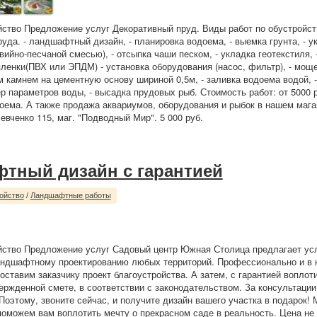
йство Предложение услуг Декоративный пруд. Виды работ по обустройст
руда. - ландшафтный дизайн, - планировка водоема, - выемка грунта, - у
вийно-песчаной смесью), - отсыпка чаши песком, - укладка геотекстиля, 
ленки(ПВХ или ЭПДМ) - установка оборудования (насос, фильтр), - мощ
 камнем на цементную основу шириной 0,5м, - заливка водоема водой, -
ер параметров воды, - высадка прудовых рыб. Стоимость работ: от 5000 р
оема. А также продажа аквариумов, оборудования и рыбок в нашем мага
евченко 115, маг. "Подводный Мир". 5 000 руб.
тный дизайн с гарантией
ойство
/
Ландшафтные работы
йство Предложение услуг Садовый центр Южная Столица предлагает усл
ндшафтному проектированию любых территорий. Профессионально и в к
оставим заказчику проект благоустройства. А затем, с гарантией воплоти
ержденной смете, в соответствии с законодательством. За консультаци
 Поэтому, звоните сейчас, и получите дизайн вашего участка в подарок!
оможем вам воплотить мечту о прекрасном саде в реальность. Цена не 