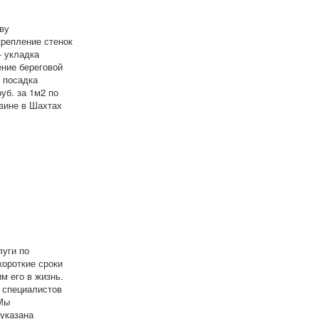
ву
крепление стенок
- укладка
ение береговой
 посадка
уб. за 1м2 по
зине в Шахтах
уги по
ороткие сроки
м его в жизнь.
и специалистов
 Мы
указана