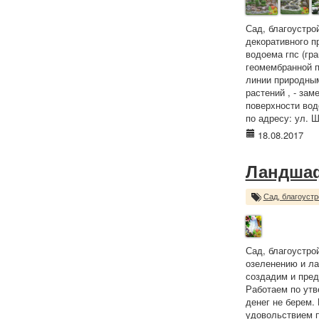
Сад, благоустро
декоративного п
водоема гпс (гра
геомембранной п
линии природным
растений , - зам
поверхности вод
по адресу: ул. Ш
18.08.2017
Ландшаф
Сад, благоустр
Сад, благоустро
озеленению и ла
создадим и пред
Работаем по утв
денег не берем.
удовольствием п