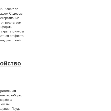
n Planet" по
 нашем Садовом
декоративные
тр предлагаем
ые формы
и скрыть минусы
обиться эффекта
 ландшафтный...
ройство
арительная
авесы, заборы,
карбонат.
 кусты,
ящение. Пруд,