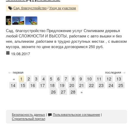
Сад, благоустройство
/
Уход за участком
Сад, благоустройство Предложение услуг Спиливаем деревья
любой СЛОЖНОСТИ И ВЫСОТЫ, работаем с авто вышки и без
нее, альпинизм ,работаем в трудно доступных местах , с вывозом
мусора, звоните по цене всегда договоримся 250 руб.
19.08.2017
←
→
первая
последняя
«
1
2
3
4
5
6
7
8
9
10
11
12
13
14
15
16
17
18
19
20
21
22
23
24
25
26
27
28
»
Безопасность данных
|
Пользовательское соглашение
|
Строительный портал