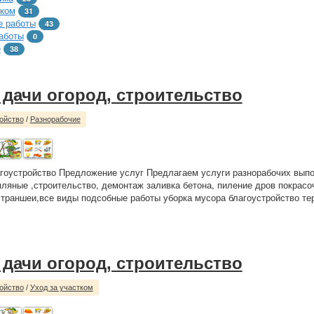
тком
31
 работы
43
аботы
0
е
38
 дачи огород, строительство
ойство
/
Разнорабочие
гоустройство Предложение услуг Предлагаем услуги разнорабочих вып
мляные ,строительство, демонтаж заливка бетона, пиление дров покрас
 траншеи,все виды подсобные работы уборка мусора благоустройство те
 дачи огород, строительство
ойство
/
Уход за участком