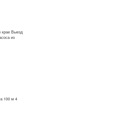
м крае Выезд
асоса из
а 100 м 4