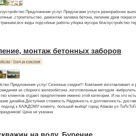
гоустройство Предложение услуг Предлагаем услуги разнорабочих вып
мляные ,строительство, демонтаж заливка бетона, пиление дров покрас
 траншеи,все виды подсобные работы уборка мусора благоустройство те
ление, монтаж бетонных заборов
ойство
/
Уход за участком
йство Предложение услуг Сезонные скидки!!! Компания изготавливает и 
раждения из сборного железобетона ,изготовленные методом -вибролить
тво клиентов отдают предпочтение именно этой категории. И на это ест
азие дизайна.Доступная стоимость.Надежность и долговечность. достав
подход к КАЖДОМУ клиенту, большой выбор! город Абакан ул ТоЛсТоГо
праздников! Цена не указана
скважин на воду. Бурение