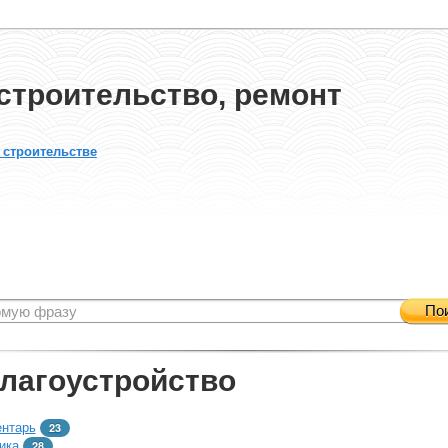
строительство, ремонт
 строительстве
По
благоустройство
ентарь
23
ика
28