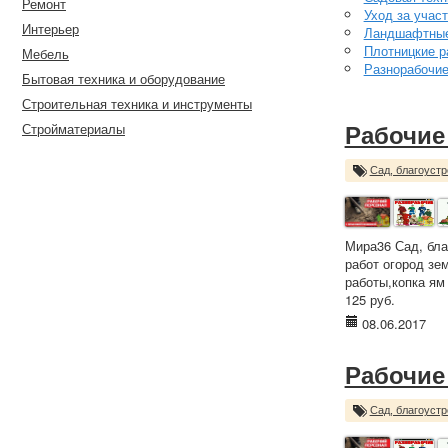
Ремонт
Уход за учас
Интерьер
Ландшафтные
Плотницкие р
Мебель
Разнорабочи
Бытовая техника и оборудование
Строительная техника и инструменты
Стройматериалы
Рабочие
Сад, благоустр
Мира36 Сад, бла
работ огород зе
работы,копка ям
125 руб.
08.06.2017
Рабочие
Сад, благоустр