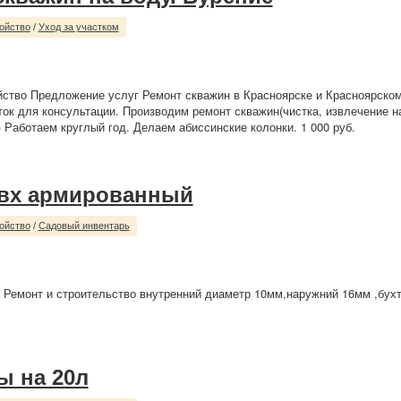
ойство
/
Уход за участком
йство Предложение услуг Ремонт скважин в Красноярске и Красноярско
ток для консультации. Производим ремонт скважин(чистка, извлечение н
) Работаем круглый год. Делаем абиссинские колонки. 1 000 руб.
вх армированный
ойство
/
Садовый инвентарь
 Ремонт и строительство внутренний диаметр 10мм,наружний 16мм ,бухт
ы на 20л