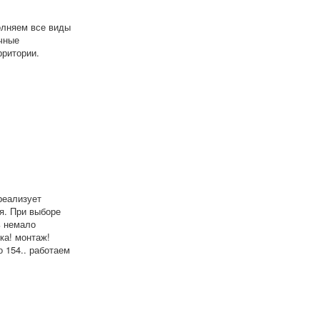
олняем все виды
очные
рритории.
реализует
я. При выборе
ь немало
ка! монтаж!
 154.. работаем