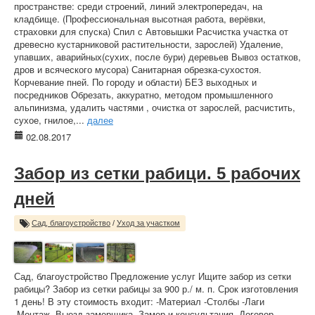
пространстве: среди строений, линий электропередач, на
кладбище. (Профессиональная высотная работа, верёвки,
страховки для спуска) Спил с Автовышки Расчистка участка от
древесно кустарниковой растительности, зарослей) Удаление,
упавших, аварийных(сухих, после бури) деревьев Вывоз остатков,
дров и всяческого мусора) Санитарная обрезка-сухостоя.
Корчевание пней. По городу и области) БЕЗ выходных и
посредников Обрезать, аккуратно, методом промышленного
альпинизма, удалить частями , очистка от зарослей, расчистить,
сухое, гнилое,...
далее
02.08.2017
Забор из сетки рабици. 5 рабочих
дней
Сад, благоустройство
/
Уход за участком
Сад, благоустройство Предложение услуг Ищите забор из сетки
рабицы? Забор из сетки рабицы за 900 р./ м. п. Срок изготовления
1 день! В эту стоимость входит: -Материал -Столбы -Лаги
-Монтаж -Выезд замерщика -Замер и консультация -Договор