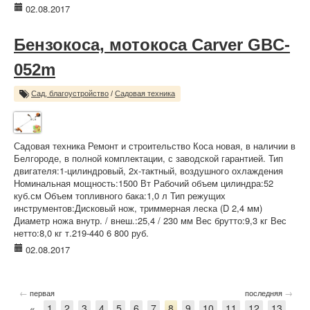
02.08.2017
Бензокоса, мотокоса Carver GBC-
052m
Сад, благоустройство
/
Садовая техника
Садовая техника Ремонт и строительство Коса новая, в наличии в
Белгороде, в полной комплектации, с заводской гарантией. Тип
двигателя:1-цилиндровый, 2х-тактный, воздушного охлаждения
Номинальная мощность:1500 Вт Рабочий объем цилиндра:52
куб.см Объем топливного бака:1,0 л Тип режущих
инструментов:Дисковый нож, триммерная леска (D 2,4 мм)
Диаметр ножа внутр. / внеш.:25,4 / 230 мм Вес брутто:9,3 кг Вес
нетто:8,0 кг т.219-440 6 800 руб.
02.08.2017
←
→
первая
последняя
«
1
2
3
4
5
6
7
8
9
10
11
12
13