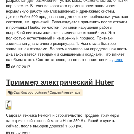
разработан для разжижения густых масс, окаменелостей, очистки
пор в земле. В течение короткого времени восстанавливает
нормальную работу канализационных и дренажных систем.
Доктор Робик 509 предназначен для очистки проблемных участков
септиков, ям, дренажей. Рекомендуется применять после откачки
и промывки Наиболее частой причиной нарушения работы
выгребной системы является заиливание сточной ямы. Это
полностью естественный и неизбежный процесс. Признаки
заиливания дна сточного резервуара: 1. Яма стала быстрее
заполняться отходами. Во время заиливания определенная часть
дна закрывается твердыми и смешанными осадками, что влияет
на объем стока. Соответственно, он не выполняет свои...
далее
06.07.2017
Триммер электрический Huter
Сад, благоустройство
/
Садовый инвентарь
Садовая техника Ремонт и строительство Продаем триммеры
электрический торговой марки Huter 350 Вт. Успейте купить
сейчас, после выборов дороже! 1 550 руб.
06.07.2017