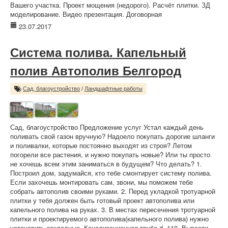
Вашего участка. Проект мощения (недорого). Расчёт плитки. ЗД
моделирование. Видео презентация. Договорная
23.07.2017
Система полива. Капельный
полив Автополив Белгород
Сад, благоустройство
/
Ландшафтные работы
Сад, благоустройство Предложение услуг Устал каждый день
поливать свой газон вручную? Надоело покупать дорогие шланги
и поливалки, которые постоянно выходят из строя? Летом
погорели все растения, и нужно покупать новые? Или ты просто
не хочешь всем этим заниматься в будущем? Что делать? 1.
Построил дом, задумайся, кто тебе смонтирует систему полива.
Если захочешь монтировать сам, звони, мы поможем тебе
собрать автополив своими руками. 2. Перед укладкой тротуарной
плитки у тебя должен быть готовый проект автополива или
капельного полива на руках. 3. В местах пересечения тротуарной
плитки и проектируемого автополива(капельного полива) нужно
установить закладные. Канализационная труба d=110. Вывести