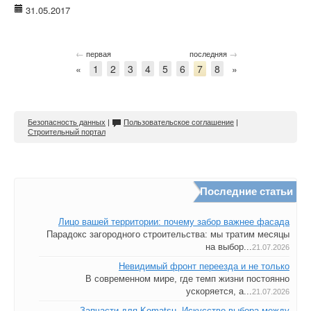
31.05.2017
←
→
первая
последняя
«
1
2
3
4
5
6
7
8
»
Безопасность данных
|
Пользовательское соглашение
|
Строительный портал
Последние статьи
Лицо вашей территории: почему забор важнее фасада
Парадокс загородного строительства: мы тратим месяцы
на выбор...
21.07.2026
Невидимый фронт переезда и не только
В современном мире, где темп жизни постоянно
ускоряется, а...
21.07.2026
Запчасти для Komatsu. Искусство выбора между