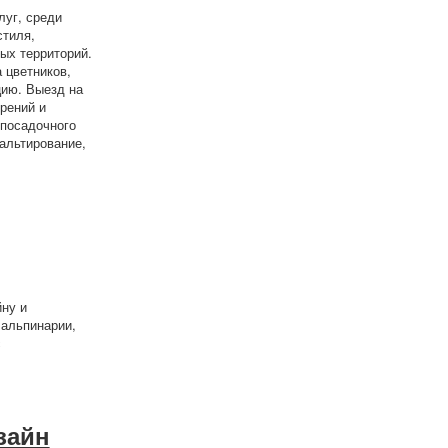
луг, среди
стиля,
ых территорий.
 цветников,
цию. Выезд на
рений и
 посадочного
альтирование,
ну и
 альпинарии,
с
зайн