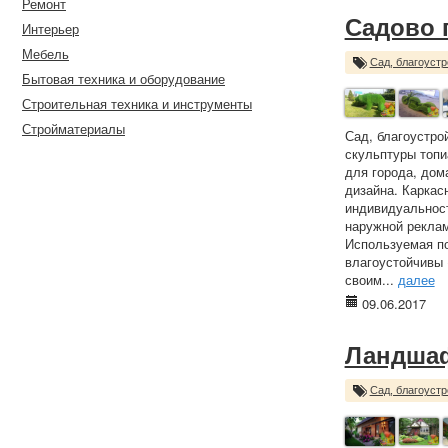
Ремонт
Садово 
Интерьер
Мебель
Сад, благоустр
Бытовая техника и оборудование
Строительная техника и инструменты
Стройматериалы
Сад, благоустро
скульптуры топи
для города, дом
дизайна. Каркас
индивидуальност
наружной реклам
Используемая по
влагоустойчивы 
своим...
далее
09.06.2017
Ландшаф
Сад, благоустр