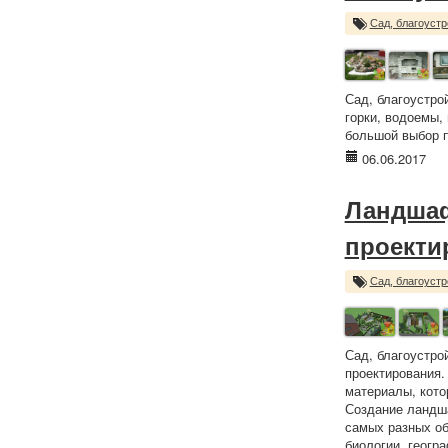
Сад, благоустр
Сад, благоустро
горки, водоемы,
большой выбор п
06.06.2017
Ландшаф
проекти
Сад, благоустр
Сад, благоустро
проектирования.
материалы, кото
Создание ландша
самых разных об
биологии, геогр