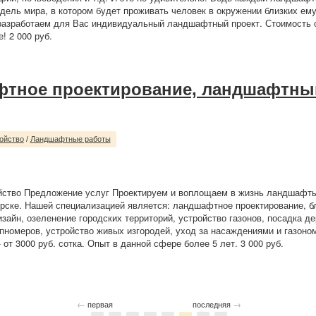
дель мира, в котором будет проживать человек в окружении близких ем
азработаем для Вас индивидуальный ландшафтный проект. Стоимость от
е! 2 000 руб.
тное проектирование, ландшафтны
ойство
/
Ландшафтные работы
ойство Предложение услуг Проектируем и воплощаем в жизнь ландшафт
рске. Нашей специализацией является: ландшафтное проектирование, б
айн, озеленение городских территорий, устройство газонов, посадка де
упномеров, устройство живых изгородей, уход за насаждениями и газоно
 от 3000 руб. сотка. Опыт в данной сфере более 5 лет. 3 000 руб.
←
→
первая
последняя