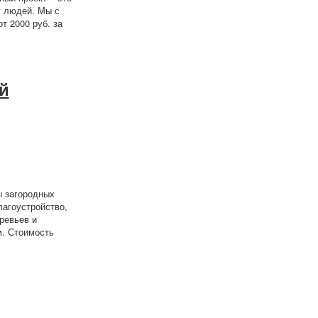
у людей. Мы с
 2000 руб. за
й
ы загородных
лагоустройство,
ревьев и
м. Стоимость