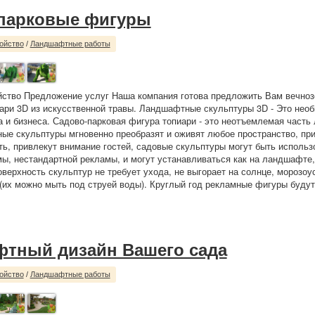
парковые фигуры
ойство
/
Ландшафтные работы
йство Предложение услуг Наша компания готова предложить Вам вечно
ари 3D из искусственной травы. Ландшафтные скульптуры 3D - Это нео
а и бизнеса. Садово-парковая фигура топиари - это неотъемлемая част
ные скульптуры мгновенно преобразят и оживят любое пространство, пр
ь, привлекут внимание гостей, садовые скульптуры могут быть использ
ы, нестандартной рекламы, и могут устанавливаться как на ландшафте, 
верхность скульптур не требует ухода, не выгорает на солнце, морозоу
(их можно мыть под струей воды). Круглый год рекламные фигуры будут
тный дизайн Вашего сада
ойство
/
Ландшафтные работы