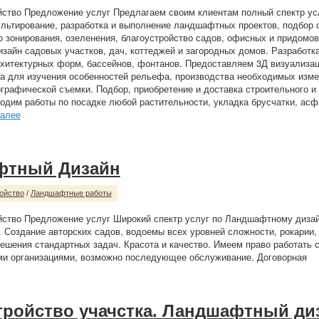
йство Предложение услуг Предлагаем своим клиентам полный спектр ус
льтирование, разработка и выполнение ландшафтных проектов, подбор 
 зонирования, озеленения, благоустройство садов, офисных и придомов
айн садовых участков, дач, коттеджей и загородных домов. Разработка
хитектурных форм, бассейнов, фонтанов. Предоставляем 3Д визуализа
ка для изучения особенностей рельефа, производства необходимых изме
графической съемки. Подбор, приобретение и доставка строительного и
одим работы по посадке любой растительности, укладка брусчатки, асф
алее
фтный Дизайн
ойство
/
Ландшафтные работы
йство Предложение услуг Широкий спектр услуг по Ландшафтному дизай
. Создание авторских садов, водоемы всех уровней сложности, рокарии,
ешения стандартных задач. Красота и качество. Имеем право работать 
ми организациями, возможно последующее обслуживание. Договорная
тройство учачстка. Ландшафтный ди