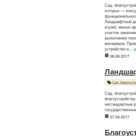
Сад, благоустро
которых — консу
функционального
Ландшафтный диз
клумб, малых ар
участок заказчи
выполнения топо
материала. Пров
устройство и...
д
08.06.2017
Ландша
Сад, благоустр
Сад, благоустро
благоустройству
нестандартные р
государственны
07.06.2017
Благоус