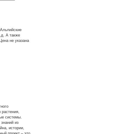
 Альпийские
.д. А также
Цена не указана
тного
 растения,
ые системы.
 знаний из
йна, истории,
ный проект – это