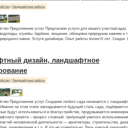
ойство
/
Ландшафтные работы
йство Предложение услуг Предлагаем услуги для вашего участка(сада).
 водопады, клумбы, барбекю, мощения, облицовка природным камнем и т
риродного камня. Услуги дизайнера. Опыт работы более15 лет. Скидки. 
тный дизайн, ландшафтное
рование
ойство
/
Ландшафтные работы
йство Предложение услуг Создание любого сада начинается с ландшаф
 Именно на этом этапе закладывается будущий стиль сада, подбираются
рые будут использоваться в благоустройстве, продумываются инженерн
фтного проекта – процесс сложный, требующий умелого использования
ластей человеческой деятельности — архитектуры, строительства, диза
афии, почвоведения и т.д. И это не удивительно. Ведь каждый ландшафт