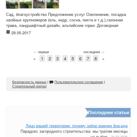
Сад, благоустройство Предложение услуг Озеленение, посадка
хвойных крупномеров (ель, кедр, сосна, пихта и т.д.),газонная
трава, ландшафтный дизайн, альпийские горки. Договорная
29.05.2017
←
→
первая
последняя
«
1
2
3
4
5
6
7
8
»
Безопасность данных
|
Пользовательское соглашение
|
Строительный портал
Последние статьи
Лицо вашей территории: почему забор важнее фасада
Парадокс загородного строительства: мы тратим месяцы
на выбор...