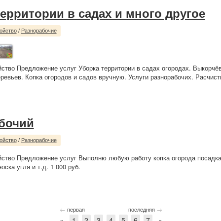
территории в садах и много другое
ойство
/
Разнорабочие
йство Предложение услуг Уборка территории в садах огородах. Выкорчё
еревьев. Копка огородов и садов вручную. Услуги разнорабочих. Расчист
бочий
ойство
/
Разнорабочие
йство Предложение услуг Выполню любую работу копка огорода посадк
оска угля и т.д. 1 000 руб.
←
→
первая
последняя
«
1
2
3
4
5
6
7
»