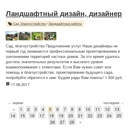
Ландшафтный дизайн, дизайнер
Сад, благоустройство
/
Ландшафтные работы
Сад, благоустройство Предложение услуг Наши дизайнеры не
первый год занимаются профессиональным проектированием и
озеленением территорий частных домов. За это время удалось
достичь значительных результатов и высокого уровня
взаимопонимания с клиентами. Если Вам нужен совет или
помощь в благоустройстве, проектировании будущего сада,
попробуйте обратится к нам. Будем рады Вам помочь! 1 500 руб.
17.08.2017
←
→
первая
последняя
«
1
2
3
4
5
6
7
8
9
10
11
12
13
14
15
16
17
18
19
20
21
22
23
24
25
26
27
28
»