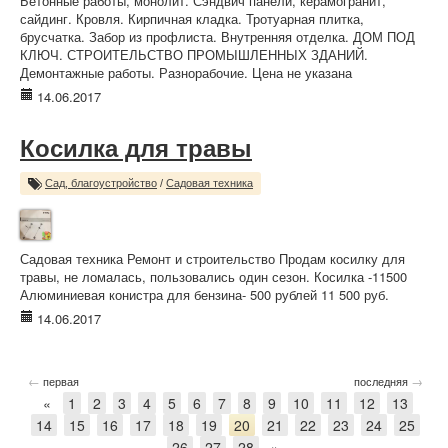
Бетонные работы, монолит. Сэндвич панели, керамогранит,
сайдинг. Кровля. Кирпичная кладка. Тротуарная плитка,
брусчатка. Забор из профлиста. Внутренняя отделка. ДОМ ПОД
КЛЮЧ. СТРОИТЕЛЬСТВО ПРОМЫШЛЕННЫХ ЗДАНИЙ.
Демонтажные работы. Разнорабочие. Цена не указана
14.06.2017
Косилка для травы
Сад, благоустройство
/
Садовая техника
Садовая техника Ремонт и строительство Продам косилку для
травы, не ломалась, пользовались один сезон. Косилка -11500
Алюминиевая конистра для бензина- 500 рублей 11 500 руб.
14.06.2017
←
→
первая
последняя
«
1
2
3
4
5
6
7
8
9
10
11
12
13
14
15
16
17
18
19
20
21
22
23
24
25
26
27
28
»