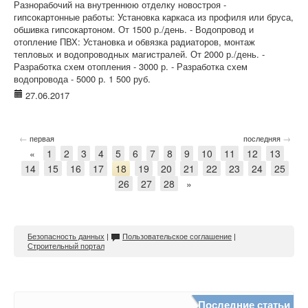
Разнорабочий на внутреннюю отделку новостроя -
гипсокартонные работы: Установка каркаса из профиля или бруса,
обшивка гипсокартоном. От 1500 р./день. - Водопровод и
отопление ПВХ: Установка и обвязка радиаторов, монтаж
тепловых и водопроводных магистралей. От 2000 р./день. -
Разработка схем отопления - 3000 р. - Разработка схем
водопровода - 5000 р. 1 500 руб.
27.06.2017
←
→
первая
последняя
«
1
2
3
4
5
6
7
8
9
10
11
12
13
14
15
16
17
18
19
20
21
22
23
24
25
26
27
28
»
Безопасность данных
|
Пользовательское соглашение
|
Строительный портал
Последние статьи