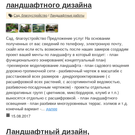
ландшафтного дизайна
Сад, благоустройство
/
Ландшафтные работы
Сад, благоустройство Предложение услуг На основании
полученных от вас сведений по телефону, электронную почту,
скайп или если есть возможность после наших замеров создадим
проект вашей мечты по ландшафту в который входит: - план
функционального зонирования( концептуальный план)
-трехмерное моделирование ландшафта - план садового мощения
дорожно-тропиночной сети - разбивочный чертеж в масштабе с
расстановкой всех размеров - дендропроектирование ( с
расшифровкой всех растений, с ассортиментной ведомостью,
разбивочно-посадочным чертежом) - проекты отдельных
декоративных групп ( цветников, миксбордеров, клумб и т.п.)
выносятся отдельно с расшифровкой. - план ландшафтного
освещения - план разбивки многоуровневых террас. холмов и т.д.
конечный вариант -...
далее
15.08.2017
Ландшафтный дизайн,