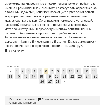
высококвалифицированные специалисты широкого профиля, а
именно Промышленные Альпинисты помогут вам справиться со
сложными задачами, например касающиеся утепления вашей
квартиры снаружи, ремонта разрушающейся панели, или
межпанельных стыков. Организациям поможем с установкой,
растяжкой рекламных вывесок, а предприятиям покрасим
металлоконструкции, и произведем монтаж вентиляционных
систем… Выполняем широкий спектр работ на высоте.
Аттестованные промышленные альпинисты. Гарантия по
договору. Наличный и безналичный расчет. Вызов замерщика и
составление сметного расчета – бесплатно. 3 500 руб.
13.08.2017
←
→
первая
последняя
«
1
2
3
4
5
6
7
8
9
10
11
12
13
14
15
16
17
18
19
20
21
22
23
24
25
26
27
28
»
Безопасность данных
|
Пользовательское соглашение
|
Строительный портал