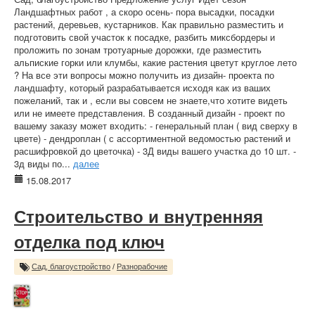
Ландшафтных работ , а скоро осень- пора высадки, посадки
растений, деревьев, кустарников. Как правильно разместить и
подготовить свой участок к посадке, разбить миксбордеры и
проложить по зонам тротуарные дорожки, где разместить
альпиские горки или клумбы, какие растения цветут круглое лето
? На все эти вопросы можно получить из дизайн- проекта по
ландшафту, который разрабатывается исходя как из ваших
пожеланий, так и , если вы совсем не знаете,что хотите видеть
или не имеете представления. В созданный дизайн - проект по
вашему заказу может входить: - генеральный план ( вид сверху в
цвете) - дендроплан ( с ассортиментной ведомостью растений и
расшифровкой до цветочка) - 3Д виды вашего участка до 10 шт. -
3д виды по...
далее
15.08.2017
Строительство и внутренняя
отделка под ключ
Сад, благоустройство
/
Разнорабочие