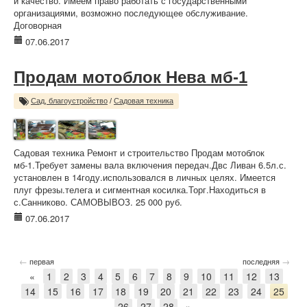
и качество. Имеем право работать с государственными
организациями, возможно последующее обслуживание.
Договорная
07.06.2017
Продам мотоблок Нева мб-1
Сад, благоустройство
/
Садовая техника
Садовая техника Ремонт и строительство Продам мотоблок
мб-1.Требует замены вала включения передач.Двс Ливан 6.5л.с.
установлен в 14году.использовался в личных целях. Имеется
плуг фрезы.телега и сигментная косилка.Торг.Находиться в
с.Санниково. САМОВЫВОЗ. 25 000 руб.
07.06.2017
←
→
первая
последняя
«
1
2
3
4
5
6
7
8
9
10
11
12
13
14
15
16
17
18
19
20
21
22
23
24
25
26
27
28
»