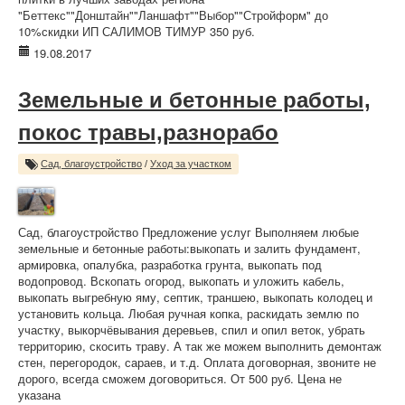
"Беттекс""Донштайн""Ланшафт""Выбор""Стройформ" до
10%скидки ИП САЛИМОВ ТИМУР 350 руб.
19.08.2017
Земельные и бетонные работы,
покос травы,разнорабо
Сад, благоустройство
/
Уход за участком
Сад, благоустройство Предложение услуг Выполняем любые
земельные и бетонные работы:выкопать и залить фундамент,
армировка, опалубка, разработка грунта, выкопать под
водопровод. Вскопать огород, выкопать и уложить кабель,
выкопать выгребную яму, септик, траншею, выкопать колодец и
установить кольца. Любая ручная копка, раскидать землю по
участку, выкорчёвывания деревьев, спил и опил веток, убрать
территорию, скосить траву. А так же можем выполнить демонтаж
стен, перегородок, сараев, и т.д. Оплата договорная, звоните не
дорого, всегда сможем договориться. От 500 руб. Цена не
указана