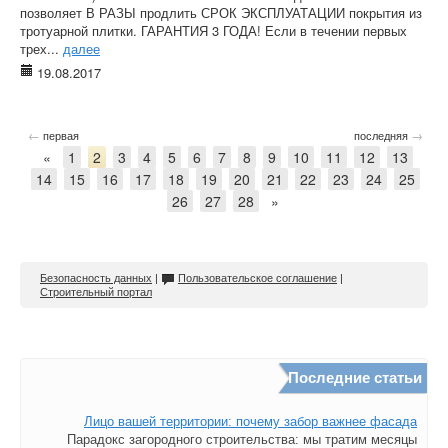
позволяет В РАЗЫ продлить СРОК ЭКСПЛУАТАЦИИ покрытия из
тротуарной плитки. ГАРАНТИЯ 3 ГОДА! Если в течении первых
трех...
далее
19.08.2017
←
→
первая
последняя
«
1
2
3
4
5
6
7
8
9
10
11
12
13
14
15
16
17
18
19
20
21
22
23
24
25
26
27
28
»
Безопасность данных
|
Пользовательское соглашение
|
Строительный портал
Последние статьи
Лицо вашей территории: почему забор важнее фасада
Парадокс загородного строительства: мы тратим месяцы