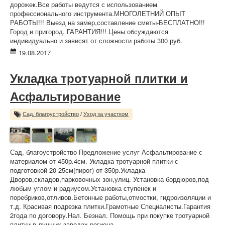
дорожек.Все работы ведутся с использованием
профессионального инструмента.МНОГОЛЕТНИЙ ОПЫТ
РАБОТЫ!!! Выезд на замер,составление сметы-БЕСПЛАТНО!!!
Город и пригород. ГАРАНТИЯ!!! Цены обсуждаются
индивидуально и зависят от сложности работы 300 руб.
19.08.2017
Укладка тротуарной плитки и
Асфальтирование
Сад, благоустройство
/
Уход за участком
Сад, благоустройство Предложение услуг Асфальтирование с
материалом от 450р.4см. Укладка тротуарной плитки с
подготовкой 20-25см(пирог) от 350р.Укладка
Дворов,складов,парковочных зон,улиц. Установка бордюров,под
любым углом и радиусом.Установка ступенек и
поребриков,отливов.Бетонные работы,отмостки, гидроизоляции и
т.д. Красивая подрезка плитки.Грамотные Специалисты.Гарантия
2года по договору.Нал. Безнал. Помощь при покупке тротуарной
плитки в лучших заводах региона