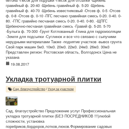
бетона -Песок для подушки -Песок для отсыпки -Щебень
гравийный ф. 20-40 -Щебень гравийный ф. 5-20 -Щебень
гравийный ф. 40-70 -Щебень известняковый -Отсев ф. 0-5 -Отсев
ф. 0-8 -Отсев ф. 0-10 -ПГС песчано гравийная смесь 0-20. 0-40. 0-
80. -ГПС гравийно песчаная смесь 0-20. 0-40. 0-80. -ЩПГС
Щебеночно-песчаная гравийная смесь -Гравий ф. 5-20. 5-70
-Булыга ф. 70-300 -Грунт Котлованный -Глина для гидроизоляции
-Земля для подсыпки -Суглинок и все что связано с сыпучими
нерудными материалами Также -поднятие участков -вывоз грунта
Свой парк машин 5м3. 10м3. 20м3. 22м3. 24м3. 26м3. 30м3
Представлен регион: Ростовская область, Волгодонск Цена не
указана
19.08.2017
Укладка тротуарной плитки
Сад, благоустройство
/
Уход за участком
Сад, благоустройство Предложение услуг Профессиональная
укладка тротуарной плитки (БЕЗ ПОСРЕДНИКОВ !!!)любой
сложности, установка
поребриков,бордюров,лотков,люков.Формирование садовых